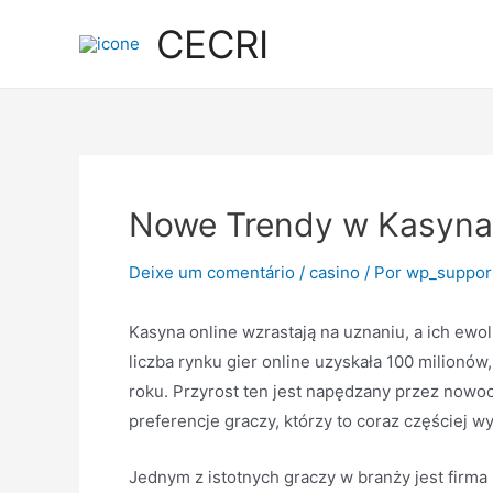
Ir
CECRI
para
o
conteúdo
Nowe Trendy w Kasyna
Deixe um comentário
/
casino
/ Por
wp_suppor
Kasyna online wzrastają na uznaniu, a ich ewol
liczba rynku gier online uzyskała 100 milionów
roku. Przyrost ten jest napędzany przez nowo
preferencje graczy, którzy to coraz częściej w
Jednym z istotnych graczy w branży jest firma 