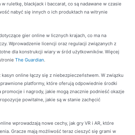
 w ruletkę, blackjack i baccarat, co są nadawane w czasie
ość nabyć się innych o ich produktach na witrynie
yczące gier online w licznych krajach, co ma na
zy. Wprowadzenie licencji oraz regulacji związanych z
otne dla konstrukcji wiary w śród użytkowników. Więcej
stronie
The Guardian
.
z kasyn online łączy się z niebezpieczeństwem. W związku
uprawnione platformy, które oferują odpowiednie środki
 promocje i nagrody, jakie mogą znacznie podnieść okazje
ropozycje powitalne, jakie są w stanie zachęcić
online wprowadzają nowe cechy, jak gry VR i AR, które
enia. Gracze mają możliwość teraz cieszyć się grami w