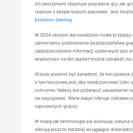
Ich asortyment obejmuje popularne gry, jak gra
realnym z ekspertowych placówek. Jest możliw
Evolution Gaming
.
W 2024 okresie wprowadzono nowe przepisy dot
zamierzeniu podniesienie bezpieczeństwa grac
zabezpieczeniem informacji osobowych jest ist
wiadomości na ten aspekt można odnaleźć na 
Gracze powinni być świadomi, że korzystanie 
z tym kluczowe jest, aby selekcjonować tylko 
ochronne. Należy też poświęcić zauważenie na
na zwycięstwo. Wiele kasyn oferuje ciekawie p
najnowszych graczy.
W miarę jak technologia się ewoluuje, kasyna 
oferują jeszcze bardziej wciągające doświadcz