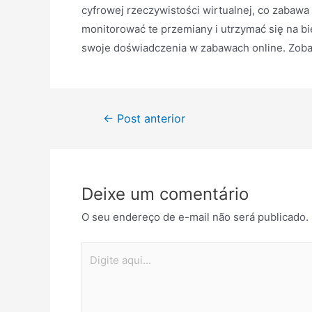
cyfrowej rzeczywistości wirtualnej, co zabawa
monitorować te przemiany i utrzymać się na b
swoje doświadczenia w zabawach online. Zoba
Navegação
←
Post anterior
de
Post
Deixe um comentário
O seu endereço de e-mail não será publicado.
Digite
aqui...