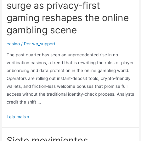
špičkové
surge as privacy‑first
hry
gaming reshapes the online
v
českém
gambling scene
online
kasinu
casino
/ Por
wp_support
The past quarter has seen an unprecedented rise in no
verification casinos, a trend that is rewriting the rules of player
onboarding and data protection in the online gambling world.
Operators are rolling out instant‑deposit tools, crypto‑friendly
wallets, and friction‑less welcome bonuses that promise full
access without the traditional identity‑check process. Analysts
credit the shift …
No
Leia mais »
verification
casinos
Siete movimientos
surge