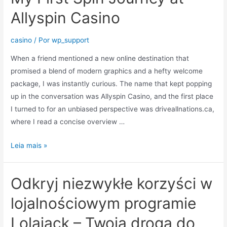
jedan
Allyspin Casino
igrač
preoblikovao
casino
/ Por
wp_support
svoj
When a friend mentioned a new online destination that
bankroll
promised a blend of modern graphics and a hefty welcome
uz
package, I was instantly curious. The name that kept popping
Betscore
up in the conversation was Allyspin Casino, and the first place
Casino
I turned to for an unbiased perspective was driveallnations.ca,
i
where I read a concise overview …
naučio
ključne
My
Leia mais »
lekcije
First
Spin
Odkryj niezwykłe korzyści w
Journey
at
lojalnościowym programie
Allyspin
Lolajack – Twoja droga do
Casino