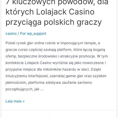
7 kluczowych powodów, dla
konkurencja:
Które
których Lolajack Casino
platformy
przyciąga polskich graczy
wygrywają
w
casino
/ Por
wp_support
grach,
bonusach
Polski rynek gier online rośnie w imponującym tempie, a
i
gracze coraz częściej szukają platform, które łączą bogatą
obsłudze?
ofertę, bezpieczne środowisko i atrakcyjne promocje. W tym
kontekście Lolajack Casino wyróżnia się jako nowoczesne i
przyjazne miejsce dla miłośników hazardu w sieci. Dzięki
intuicyjnemu interfejsowi, szerokiej gamie gier oraz szybkim
płatnościom, platforma zdobywa zaufanie zarówno
początkujących, jak …
7
Leia mais »
kluczowych
powodów,