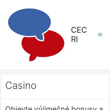
Ir
para
o
conteúdo
CEC
RI
Main
Men
Casino
Objevte výjimečné bonusy a