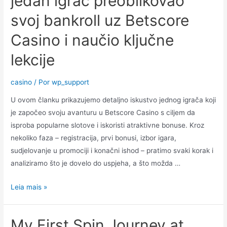
jedan igrač preoblikovao
kasinu
svoj bankroll uz Betscore
–
detaljan
Casino i naučio ključne
vodič
lekcije
za
početnike
casino
/ Por
wp_support
U ovom članku prikazujemo detaljno iskustvo jednog igrača koji
je započeo svoju avanturu u Betscore Casino s ciljem da
isproba popularne slotove i iskoristi atraktivne bonuse. Kroz
nekoliko faza – registracija, prvi bonusi, izbor igara,
sudjelovanje u promociji i konačni ishod – pratimo svaki korak i
analiziramo što je dovelo do uspjeha, a što možda …
Studija
Leia mais »
slučaja:
Kako
My First Spin Journey at
je