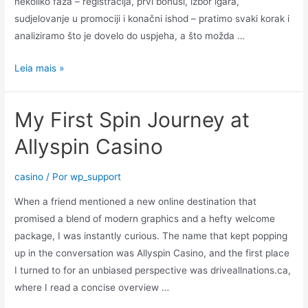
nekoliko faza – registracija, prvi bonusi, izbor igara,
sudjelovanje u promociji i konačni ishod – pratimo svaki korak i
analiziramo što je dovelo do uspjeha, a što možda …
Studija
Leia mais »
slučaja:
Kako
My First Spin Journey at
je
jedan
Allyspin Casino
igrač
preoblikovao
casino
/ Por
wp_support
svoj
When a friend mentioned a new online destination that
bankroll
promised a blend of modern graphics and a hefty welcome
uz
package, I was instantly curious. The name that kept popping
Betscore
up in the conversation was Allyspin Casino, and the first place
Casino
I turned to for an unbiased perspective was driveallnations.ca,
i
where I read a concise overview …
naučio