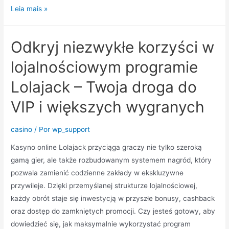
ključne
My
Leia mais »
lekcije
First
Spin
Odkryj niezwykłe korzyści w
Journey
at
lojalnościowym programie
Allyspin
Lolajack – Twoja droga do
Casino
VIP i większych wygranych
casino
/ Por
wp_support
Kasyno online Lolajack przyciąga graczy nie tylko szeroką
gamą gier, ale także rozbudowanym systemem nagród, który
pozwala zamienić codzienne zakłady w ekskluzywne
przywileje. Dzięki przemyślanej strukturze lojalnościowej,
każdy obrót staje się inwestycją w przyszłe bonusy, cashback
oraz dostęp do zamkniętych promocji. Czy jesteś gotowy, aby
dowiedzieć się, jak maksymalnie wykorzystać program