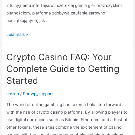
intuicyjnemu interfejsowi, szerokiej gamie gier oraz szybkim
płatnościom, platforma zdobywa zaufanie zarówno
początkujących, jak …
7
Leia mais »
kluczowych
powodów,
Crypto Casino FAQ: Your
dla
których
Complete Guide to Getting
Lolajack
Started
Casino
przyciąga
casino
/ Por
wp_support
polskich
graczy
The world of online gambling has taken a bold step forward
with the rise of crypto casino platforms. By allowing players to
use digital currencies such as Bitcoin, Ethereum, and a host of
other tokens, these sites combine the excitement of casino
games with the speed and privacy of blockchain technology.