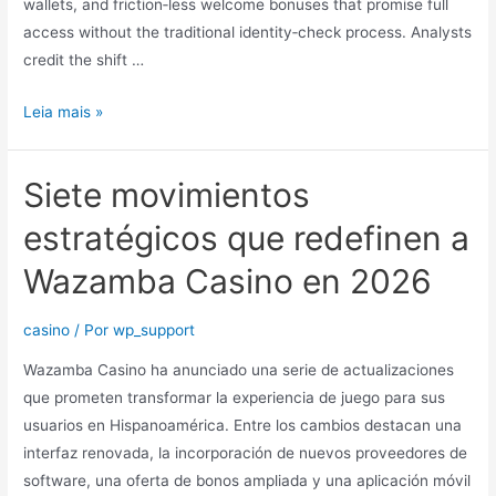
wallets, and friction‑less welcome bonuses that promise full
access without the traditional identity‑check process. Analysts
credit the shift …
No
Leia mais »
verification
casinos
Siete movimientos
surge
as
estratégicos que redefinen a
privacy‑first
Wazamba Casino en 2026
gaming
reshapes
casino
/ Por
wp_support
the
online
Wazamba Casino ha anunciado una serie de actualizaciones
gambling
que prometen transformar la experiencia de juego para sus
scene
usuarios en Hispanoamérica. Entre los cambios destacan una
interfaz renovada, la incorporación de nuevos proveedores de
software, una oferta de bonos ampliada y una aplicación móvil