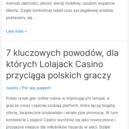
metody płatności, jakość wersji mobilnej i poziom wsparcia
klienta. Dzięki konkretnej tabeli oraz szczegółowej analizie
postaramy się …
Lolajack
Leia mais »
Casino
vs
7 kluczowych powodów, dla
konkurencja:
Które
których Lolajack Casino
platformy
przyciąga polskich graczy
wygrywają
w
casino
/ Por
wp_support
grach,
bonusach
Polski rynek gier online rośnie w imponującym tempie, a
i
gracze coraz częściej szukają platform, które łączą bogatą
obsłudze?
ofertę, bezpieczne środowisko i atrakcyjne promocje. W tym
kontekście Lolajack Casino wyróżnia się jako nowoczesne i
przyjazne miejsce dla miłośników hazardu w sieci. Dzięki