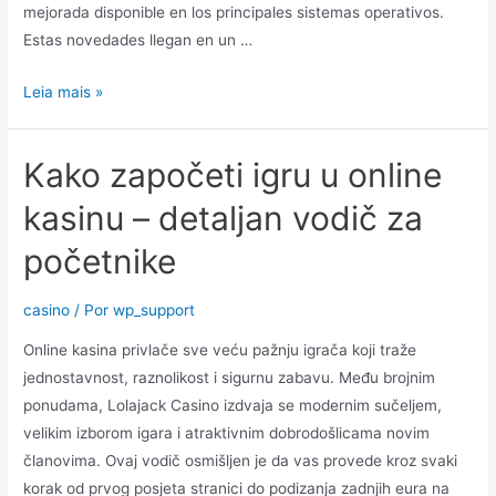
mejorada disponible en los principales sistemas operativos.
Estas novedades llegan en un …
Siete
Leia mais »
movimientos
estratégicos
Kako započeti igru u online
que
redefinen
kasinu – detaljan vodič za
a
početnike
Wazamba
Casino
casino
/ Por
wp_support
en
2026
Online kasina privlače sve veću pažnju igrača koji traže
jednostavnost, raznolikost i sigurnu zabavu. Među brojnim
ponudama, Lolajack Casino izdvaja se modernim sučeljem,
velikim izborom igara i atraktivnim dobrodošlicama novim
članovima. Ovaj vodič osmišljen je da vas provede kroz svaki
korak od prvog posjeta stranici do podizanja zadnjih eura na