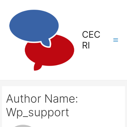
Ir
para
o
conteúdo
CEC
RI
Main
Men
Author Name:
Wp_support