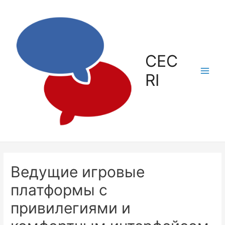
Ir
para
o
conteúdo
CEC
RI
Main
Men
Ведущие игровые
платформы с
привилегиями и