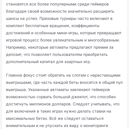
становятся все более популярными среди геймеров
благодаря своей возможности значительно расширять
шансы на успех. Призовые турниры часто включают в
комплект бесплатные вращения, коэффициенты
достижений и особенные мини-игры, которые превращают
игровой процесс более увлекательным и многообразным.
Например, некоторые автоматы предлагают премии за
депозит, что позволяет пользователям приобретать
дополнительный капитал для азартных игр.
Главное фокус стоит обратить на слотам с нарастающими
выигрышами, где часть каждой беты вносится в общий пул
выигрыша. Указанные автоматы завлекают геймеров
возможностью сорвать большой джекпот, что способен
достигнуть миллионов долларов. Следует учитывать, что
для включения в таких играх нужно делать ставки на
максимальных бетах. Всё же следует оставаться
внимательным и не упускать из виду о мониторинге