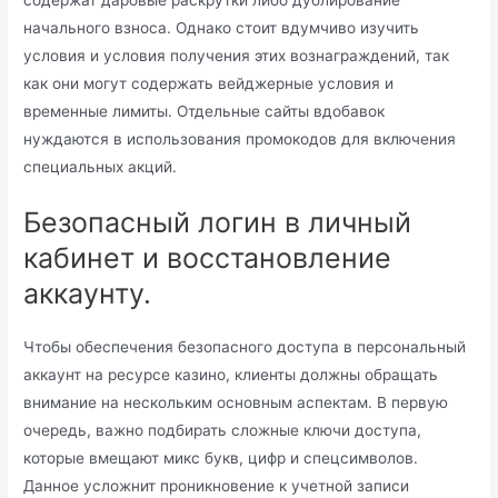
начального взноса. Однако стоит вдумчиво изучить
условия и условия получения этих вознаграждений, так
как они могут содержать вейджерные условия и
временные лимиты. Отдельные сайты вдобавок
нуждаются в использования промокодов для включения
специальных акций.
Безопасный логин в личный
кабинет и восстановление
аккаунту.
Чтобы обеспечения безопасного доступа в персональный
аккаунт на ресурсе казино, клиенты должны обращать
внимание на нескольким основным аспектам. В первую
очередь, важно подбирать сложные ключи доступа,
которые вмещают микс букв, цифр и спецсимволов.
Данное усложнит проникновение к учетной записи