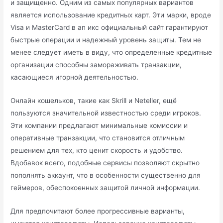
и защищенно. Одним из самых популярных вариантов
является использование кредитных карт. Эти марки, вроде
Visa и MasterCard в ап икс официальный сайт гарантируют
быстрые операции и надежный уровень защиты. Тем не
менее следует иметь в виду, что определенные кредитные
организации способны замораживать транзакции,
касающиеся игорной деятельностью.
Онлайн кошельков, такие как Skrill и Neteller, ещё
пользуются значительной известностью среди игроков.
Эти компании предлагают минимальные комиссии и
оперативные транзакции, что становится отличным
решением для тех, кто ценит скорость и удобство.
Вдобавок всего, подобные сервисы позволяют скрытно
пополнять аккаунт, что в особенности существенно для
геймеров, обеспокоенных защитой личной информации.
Для предпочитают более прогрессивные варианты,