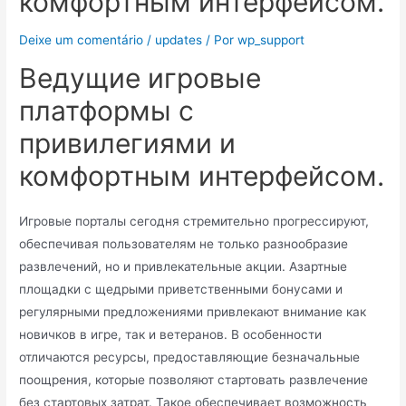
комфортным интерфейсом.
Deixe um comentário
/
updates
/ Por
wp_support
Ведущие игровые
платформы с
привилегиями и
комфортным интерфейсом.
Игровые порталы сегодня стремительно прогрессируют,
обеспечивая пользователям не только разнообразие
развлечений, но и привлекательные акции. Азартные
площадки с щедрыми приветственными бонусами и
регулярными предложениями привлекают внимание как
новичков в игре, так и ветеранов. В особенности
отличаются ресурсы, предоставляющие безначальные
поощрения, которые позволяют стартовать развлечение
без стартовых затрат. Такое обеспечивает возможность