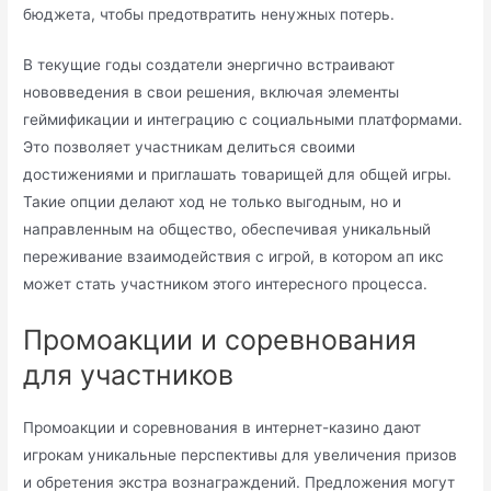
бюджета, чтобы предотвратить ненужных потерь.
В текущие годы создатели энергично встраивают
нововведения в свои решения, включая элементы
геймификации и интеграцию с социальными платформами.
Это позволяет участникам делиться своими
достижениями и приглашать товарищей для общей игры.
Такие опции делают ход не только выгодным, но и
направленным на общество, обеспечивая уникальный
переживание взаимодействия с игрой, в котором ап икс
может стать участником этого интересного процесса.
Промоакции и соревнования
для участников
Промоакции и соревнования в интернет-казино дают
игрокам уникальные перспективы для увеличения призов
и обретения экстра вознаграждений. Предложения могут