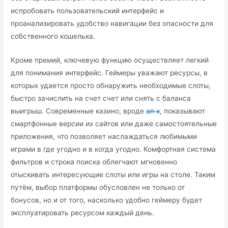
испробовать пользовательский интерфейс и
проанализировать удобство навигации без опасности для
собственного кошелька.
Кроме премий, ключевую функцию осуществляет легкий
для понимания интерфейс. Геймеры уважают ресурсы, в
которых удается просто обнаружить необходимые слоты,
быстро зачислить на счет счет или снять с баланса
выигрыш. Современные казино, вроде
ап х
, показывают
смартфонные версии их сайтов или даже самостоятельные
приложения, что позволяет наслаждаться любимыми
играми в где угодно и в когда угодно. Комфортная система
фильтров и строка поиска облегчают мгновенно
отыскивать интересующие слоты или игры на столе. Таким
путём, выбор платформы обусловлен не только от
бонусов, но и от того, насколько удобно геймеру будет
эксплуатировать ресурсом каждый день.