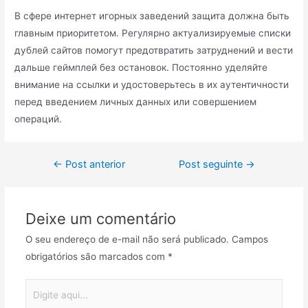
В сфере интернет игорных заведений защита должна быть
главным приоритетом. Регулярно актуализируемые списки
дублей сайтов помогут предотвратить затруднений и вести
дальше геймплей без остановок. Постоянно уделяйте
внимание на ссылки и удостоверьтесь в их аутентичности
перед введением личных данных или совершением
операций.
Navegação
←
Post anterior
Post seguinte
→
de
Post
Deixe um comentário
O seu endereço de e-mail não será publicado.
Campos
obrigatórios são marcados com
*
Digite
aqui...