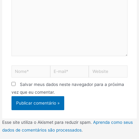
Nome*
E-
Website
mail*
Salvar meus dados neste navegador para a próxima
vez que eu comentar.
Esse site utiliza o Akismet para reduzir spam.
Aprenda como seus
dados de comentários são processados
.