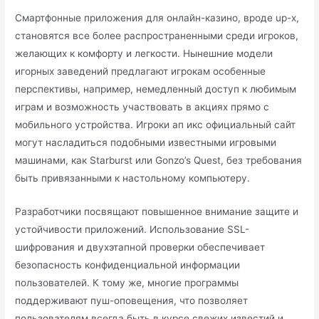
Смартфонные приложения для онлайн-казино, вроде up-x,
становятся все более распространенными среди игроков,
желающих к комфорту и легкости. Нынешние модели
игорных заведений предлагают игрокам особенные
перспективы, например, немедленный доступ к любимым
играм и возможность участвовать в акциях прямо с
мобильного устройства. Игроки ап икс официальный сайт
могут насладиться подобными известными игровыми
машинами, как Starburst или Gonzo’s Quest, без требования
быть привязанными к настольному компьютеру.
Разработчики посвящают повышенное внимание защите и
устойчивости приложений. Использование SSL-
шифрования и двухэтапной проверки обеспечивает
безопасность конфиденциальной информации
пользователей. К тому же, многие программы
поддерживают пуш-оповещения, что позволяет
пользователям всегда быть в курсе свежих известий и