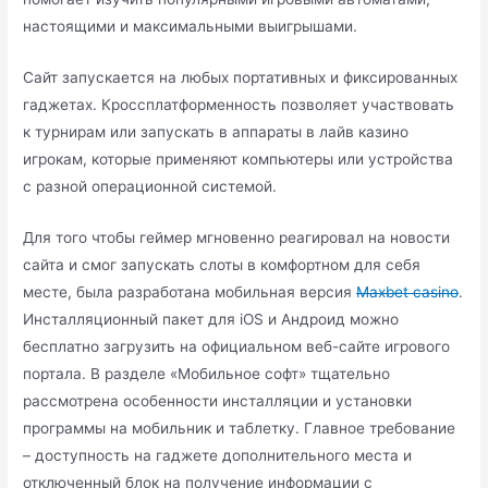
настоящими и максимальными выигрышами.
Сайт запускается на любых портативных и фиксированных
гаджетах. Кроссплатформенность позволяет участвовать
к турнирам или запускать в аппараты в лайв казино
игрокам, которые применяют компьютеры или устройства
с разной операционной системой.
Для того чтобы геймер мгновенно реагировал на новости
сайта и смог запускать слоты в комфортном для себя
месте, была разработана мобильная версия
Maxbet casino
.
Инсталляционный пакет для iOS и Андроид можно
бесплатно загрузить на официальном веб-сайте игрового
портала. В разделе «Мобильное софт» тщательно
рассмотрена особенности инсталляции и установки
программы на мобильник и таблетку. Главное требование
– доступность на гаджете дополнительного места и
отключенный блок на получение информации с