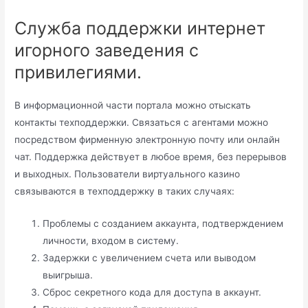
Служба поддержки интернет
игорного заведения с
привилегиями.
В информационной части портала можно отыскать
контакты техподдержки. Связаться с агентами можно
посредством фирменную электронную почту или онлайн
чат. Поддержка действует в любое время, без перерывов
и выходных. Пользователи виртуального казино
связываются в техподдержку в таких случаях:
Проблемы с созданием аккаунта, подтверждением
личности, входом в систему.
Задержки с увеличением счета или выводом
выигрыша.
Сброс секретного кода для доступа в аккаунт.