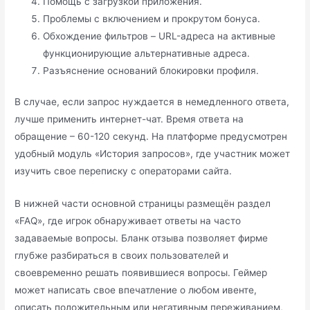
Помощь с загрузкой приложения.
Проблемы с включением и прокрутом бонуса.
Обхождение фильтров – URL-адреса на активные
функционирующие альтернативные адреса.
Разъяснение оснований блокировки профиля.
В случае, если запрос нуждается в немедленного ответа,
лучше применить интернет-чат. Время ответа на
обращение – 60-120 секунд. На платформе предусмотрен
удобный модуль «История запросов», где участник может
изучить свое переписку с операторами сайта.
В нижней части основной страницы размещён раздел
«FAQ», где игрок обнаруживает ответы на часто
задаваемые вопросы. Бланк отзыва позволяет фирме
глубже разбираться в своих пользователей и
своевременно решать появившиеся вопросы. Геймер
может написать свое впечатление о любом ивенте,
описать положительным или негативным переживанием,