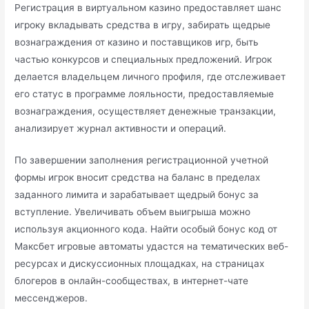
Регистрация в виртуальном казино предоставляет шанс
игроку вкладывать средства в игру, забирать щедрые
вознаграждения от казино и поставщиков игр, быть
частью конкурсов и специальных предложений. Игрок
делается владельцем личного профиля, где отслеживает
его статус в программе лояльности, предоставляемые
вознаграждения, осуществляет денежные транзакции,
анализирует журнал активности и операций.
По завершении заполнения регистрационной учетной
формы игрок вносит средства на баланс в пределах
заданного лимита и зарабатывает щедрый бонус за
вступление. Увеличивать объем выигрыша можно
используя акционного кода. Найти особый бонус код от
Максбет игровые автоматы удастся на тематических веб-
ресурсах и дискуссионных площадках, на страницах
блогеров в онлайн-сообществах, в интернет-чате
мессенджеров.