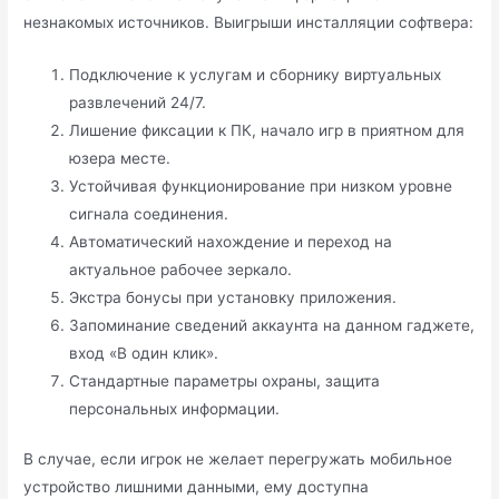
незнакомых источников. Выигрыши инсталляции софтвера:
Подключение к услугам и сборнику виртуальных
развлечений 24/7.
Лишение фиксации к ПК, начало игр в приятном для
юзера месте.
Устойчивая функционирование при низком уровне
сигнала соединения.
Автоматический нахождение и переход на
актуальное рабочее зеркало.
Экстра бонусы при установку приложения.
Запоминание сведений аккаунта на данном гаджете,
вход «В один клик».
Стандартные параметры охраны, защита
персональных информации.
В случае, если игрок не желает перегружать мобильное
устройство лишними данными, ему доступна