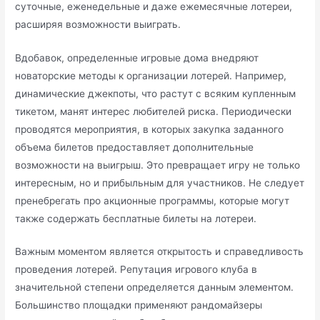
суточные, еженедельные и даже ежемесячные лотереи,
расширяя возможности выиграть.
Вдобавок, определенные игровые дома внедряют
новаторские методы к организации лотерей. Например,
динамические джекпоты, что растут с всяким купленным
тикетом, манят интерес любителей риска. Периодически
проводятся мероприятия, в которых закупка заданного
объема билетов предоставляет дополнительные
возможности на выигрыш. Это превращает игру не только
интересным, но и прибыльным для участников. Не следует
пренебрегать про акционные программы, которые могут
также содержать бесплатные билеты на лотереи.
Важным моментом является открытость и справедливость
проведения лотерей. Репутация игрового клуба в
значительной степени определяется данным элементом.
Большинство площадки применяют рандомайзеры