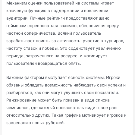
Механизм оценки пользователей на системы играет
ключевую функцию в поддержании и вовлечении
аудитории. Личные рейтинги предоставляют шанс
геймерам соревноваться взаимно, обеспечивая среду
честной соперничества. Всякий пользователь
зарабатывает поинты за активность: участие в турнирах,
частоту ставок и победы. Это содействует увеличению
периода, затраченного на ресурсе, и мотивирует
пользователей возвращаться опять.
Важным фактором выступает ясность системы. Игроки
обязаны обладать возможность наблюдать свои успехи и
разбираться, как они могут улучшить свои показатели.
Ранжирование может быть показан в виде списка
чемпионов, где каждый пользователь видит свое ранг
относительно других. Такая графика мотивирует игроков к
завоеванию новых рубежей.