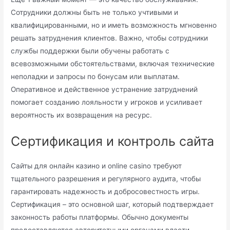
Сотрудники должны быть не только учтивыми и
квалифицированными, но и иметь возможность мгновенно
решать затруднения клиентов. Важно, чтобы сотрудники
службы поддержки были обучены работать с
всевозможными обстоятельствами, включая технические
неполадки и запросы по бонусам или выплатам.
Оперативное и действенное устранение затруднений
помогает созданию лояльности у игроков и усиливает
вероятность их возвращения на ресурс.
Сертификация и контроль сайта
Сайты для онлайн казино и online casino требуют
тщательного разрешения и регулярного аудита, чтобы
гарантировать надежность и добросовестность игры.
Сертификация – это основной шаг, который подтверждает
законность работы платформы. Обычно документы