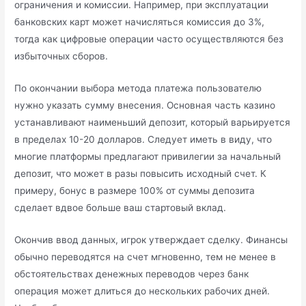
ограничения и комиссии. Например, при эксплуатации
банковских карт может начисляться комиссия до 3%,
тогда как цифровые операции часто осуществляются без
избыточных сборов.
По окончании выбора метода платежа пользователю
нужно указать сумму внесения. Основная часть казино
устанавливают наименьший депозит, который варьируется
в пределах 10-20 долларов. Следует иметь в виду, что
многие платформы предлагают привилегии за начальный
депозит, что может в разы повысить исходный счет. К
примеру, бонус в размере 100% от суммы депозита
сделает вдвое больше ваш стартовый вклад.
Окончив ввод данных, игрок утверждает сделку. Финансы
обычно переводятся на счет мгновенно, тем не менее в
обстоятельствах денежных переводов через банк
операция может длиться до нескольких рабочих дней.