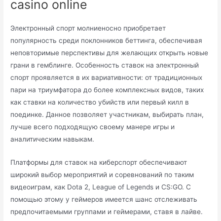
casino online
Электронный спорт молниеносно приобретает
популярность среди поклонников беттинга, обеспечивая
неповторимые перспективы для желающих открыть новые
грани в гемблинге. Особенность ставок на электронный
спорт проявляется в их вариативности: от традиционных
пари на триумфатора до более комплексных видов, таких
как ставки на количество убийств или первый килл в
поединке. Данное позволяет участникам, выбирать план,
лучше всего подходящую своему манере игры и
аналитическим навыкам.
Платформы для ставок на киберспорт обеспечивают
широкий выбор мероприятий и соревнований по таким
видеоиграм, как Dota 2, League of Legends и CS:GO. С
помощью этому у геймеров имеется шанс отслеживать
предпочитаемыми группами и геймерами, ставя в лайве.