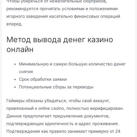
Чтобы уберечься от нежелательных сюрпризов,
рекомендуется прочитать условиями и положениями
игорного заведения касательно финансовых операций
вперед.
Метод вывода денег казино
онлайн
Минимальную и самую большую количество денег
снятия
Срок обработки заявки
Потенциальные сборы за переводы
Геймеры обязаны убедиться, чтобы свой аккаунт,
привязанный к online casino, полностью верифицирован.
Данное предполагает предъявление документов,
подтверждающих идентичность и адрес проживания.
Подтверждение как правило занимает примерно от 24