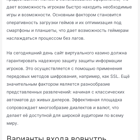
дает возможность игрокам быстро находить необходимые
игры и возможности. Основным фактором становится
оперативность загрузки геймов и их оптимизация под
смартфоны и планшеты, что дает возможность геймерам
наслаждаться процессом без лагов.
На сегодняшний день сайт виртуального казино должна
гарантировать надежную защиту защиты информации
игроков. Это осуществляется с помощью применения
передовых методов шифрования, например, как SSL. Ещё
значительным фактором является разнообразие
представленных развлечений: начиная с классических
автоматов до живых дилеров. Эффективная площадка
сопровождает многообразие диалектов и валют, что
делает её доступной для широкой аудитории по всему
миру.
Варианты входа вовнутрь