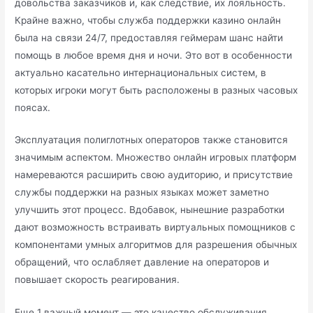
довольства заказчиков и, как следствие, их лояльность.
Крайне важно, чтобы служба поддержки казино онлайн
была на связи 24/7, предоставляя геймерам шанс найти
помощь в любое время дня и ночи. Это вот в особенности
актуально касательно интернациональных систем, в
которых игроки могут быть расположены в разных часовых
поясах.
Эксплуатация полиглотных операторов также становится
значимым аспектом. Множество онлайн игровых платформ
намереваются расширить свою аудиторию, и присутствие
службы поддержки на разных языках может заметно
улучшить этот процесс. Вдобавок, нынешние разработки
дают возможность встраивать виртуальных помощников с
компонентами умных алгоритмов для разрешения обычных
обращений, что ослабляет давление на операторов и
повышает скорость реагирования.
Еще 1 важный момент — это качество обслуживания.