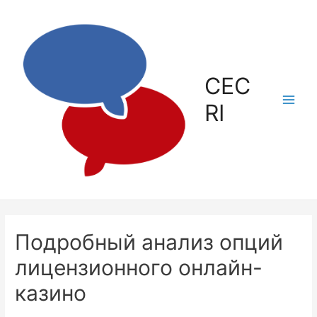
Ir
para
o
conteúdo
CEC
RI
Main
Men
Подробный анализ опций
лицензионного онлайн-
казино