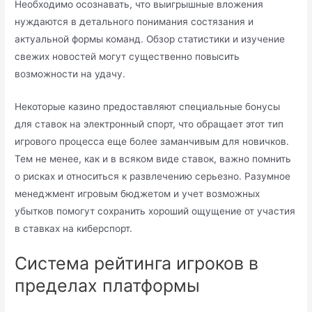
Необходимо осознавать, что выигрышные вложения
нуждаются в детального понимания состязания и
актуальной формы команд. Обзор статистики и изучение
свежих новостей могут существенно повысить
возможности на удачу.
Некоторые казино предоставляют специальные бонусы
для ставок на электронный спорт, что обращает этот тип
игрового процесса еще более заманчивым для новичков.
Тем не менее, как и в всяком виде ставок, важно помнить
о рисках и относиться к развлечению серьезно. Разумное
менеджмент игровым бюджетом и учет возможных
убытков помогут сохранить хороший ощущение от участия
в ставках на киберспорт.
Система рейтинга игроков в
пределах платформы