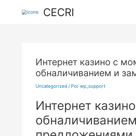
Ir
CECRI
para
o
conteúdo
Интернет казино с м
обналичиванием и з
Uncategorized
/ Por
wp_support
Интернет казин
обналичиванием
предложениями