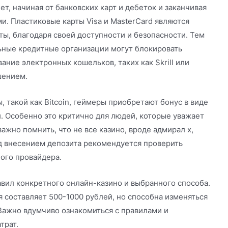
ет, начиная от банковских карт и дебеток и заканчивая
. Пластиковые карты Visa и MasterCard являются
ы, благодаря своей доступности и безопасности. Тем
льные кредитные организации могут блокировать
ание электронных кошельков, таких как Skrill или
шением.
 такой как Bitcoin, геймеры приобретают бонус в виде
. Особенно это критично для людей, которые уважает
жно помнить, что не все казино, вроде адмирал х,
д внесением депозита рекомендуется проверить
ого провайдера.
вил конкретного онлайн-казино и выбранного способа.
 составляет 500-1000 рублей, но способна изменяться
 Важно вдумчиво ознакомиться с правилами и
трат.