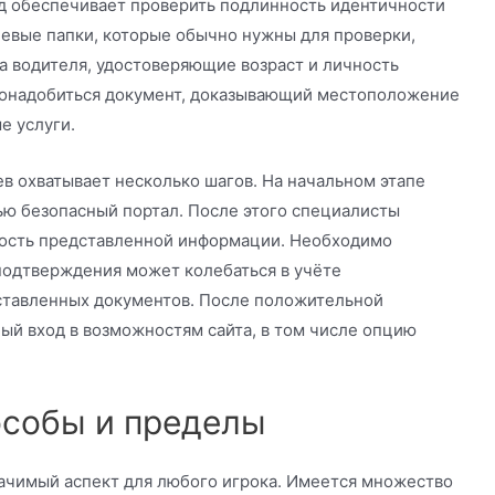
од обеспечивает проверить подлинность идентичности
чевые папки, которые обычно нужны для проверки,
а водителя, удостоверяющие возраст и личность
 понадобиться документ, доказывающий местоположение
е услуги.
в охватывает несколько шагов. На начальном этапе
ю безопасный портал. После этого специалисты
ность представленной информации. Необходимо
подтверждения может колебаться в учёте
ставленных документов. После положительной
ый вход в возможностям сайта, в том числе опцию
особы и пределы
начимый аспект для любого игрока. Имеется множество