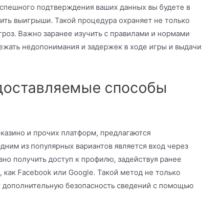
успешного подтверждения ваших данных вы будете в
дить выигрыши. Такой процедура охраняет не только
угроз. Важно заранее изучить с правилами и нормами
бежать недопонимания и задержек в ходе игры и выдачи
едоставляемые способы
казино и прочих платформ, предлагаются
Одним из популярных вариантов является вход через
но получить доступ к профилю, задействуя ранее
 как Facebook или Google. Такой метод не только
ет дополнительную безопасность сведений с помощью