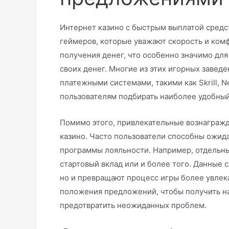
Интернет казино с быстрым выплатой средс
геймеров, которые уважают скорость и ком
получения денег, что особенно значимо для
своих денег. Многие из этих игорных заведе
платежными системами, такими как Skrill, N
пользователям подбирать наиболее удобный
Помимо этого, привлекательные вознаграж
казино. Часто пользователи способны ожид
программы лояльности. Например, отдельн
стартовый вклад или и более того. Данные
но и превращают процесс игры более увлек
положения предложений, чтобы получить н
предотвратить неожиданных проблем.