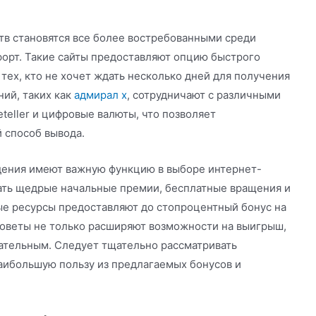
тв становятся все более востребованными среди
форт. Такие сайты предоставляют опцию быстрого
 тех, кто не хочет ждать несколько дней для получения
ний, таких как
адмирал x
, сотрудничают с различными
eteller и цифровые валюты, что позволяет
 способ вывода.
дения имеют важную функцию в выборе интернет-
ать щедрые начальные премии, бесплатные вращения и
ые ресурсы предоставляют до стопроцентный бонус на
 советы не только расширяют возможности на выигрыш,
ательным. Следует тщательно рассматривать
аибольшую пользу из предлагаемых бонусов и