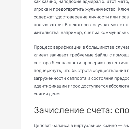
как казино, наподобие адмирал х. Этот мет
игрока и предотвратить жульничество. Клю
содержат удостоверение личности или прав
пользователя. В некоторых случаях может
жительства, например, счет за коммунальны
Процесс верификации в большинстве случае
клиент заливает требуемые файлы с помощь
сектора безопасности проверяют аутентич
подчеркнуть, что быстрота осуществления 
загруженности саппорта и состояния предо
идентификации игрок доступается абсолютн
снятия денег.
Зачисление счета: сп
Депозит баланса в виртуальном казино — з