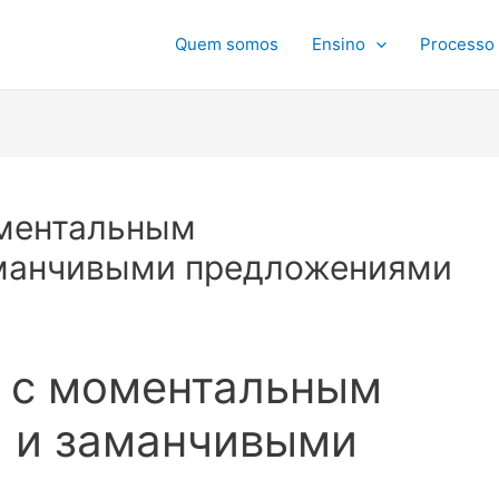
Quem somos
Ensino
Processo 
оментальным
аманчивыми предложениями
о с моментальным
 и заманчивыми