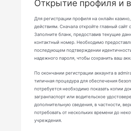
Открытие профиля и 
Для регистрации профиля на онлайн казино
действиям. Сначала откройте главный сайт 
Заполните бланк, предоставив текущие дан
контактный номер. Необходимо предоставля
последующем подтверждении идентичности.
надежного пароля, чтобы сохранить ваш акк
По окончании регистрации аккаунта в admir
типичная процедура для обеспечения безоп
потребуется необходимо показать копии до
загранпаспорт или водительское удостовер
дополнительную сведения, в частности, в
потребовать от нескольких времени до неко
учреждения.