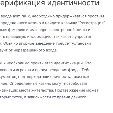
верификация идентичности
, вроде admiral-x, необходимо придерживаться простым
определенного казино и найдите клавишу “Регистрация”.
ные: фамилию и имя, адрес электронной почты и
ть правдивую информацию, так как это упростит
 Обычно игорное заведение требует установки
аунт от неразрешенного входа.
al-x необходимо пройти этап идентификации. Это
асности игроков и предупреждения фрода. Тебе
кументов, подтверждающих личность, таких как
ение. Определенные казино могут потребовать
ерификацию места жительства. Подтверждение может
торых суток, в зависимости от правил данного