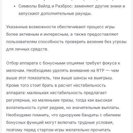
Символы Вайлд и Разброс: заменяют другие знаки и
запускают дополнительные раунды.
Указанные возможности обеспечивают процесс игры
более активным и интересным, а также предоставляют
пользователям способность проверить везение без угрозы
для личных средств.
Отбор аппарата с бонусными опциями требует фокуса к
мелочам. Необходимо уделять внимание на RTP — чем
выше этот показатель, тем выше шансы на выигрыш.
Кроме того стоит брать в расчет нестабильность
аппарата: маленькая нестабильность предлагает
регулярные, но маленькие призы, тогда как высокая
волатильность сулит редкие, но значительные выплаты.
Необходимо помнить, что однорукие бандиты с обилием
бонусных функций могут включать трудные условия,
поэтому перед стартом игры желательно прочитать