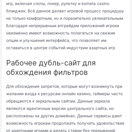
игр, включая слоты, покер, рулетку и kometa casino
блэкджек. Всё данное делает игровой процесс процедуру
не только комфортным, но и поразительно увлекательным.
Благодаря непрерывным апгрейдам приложений игроки
неизменно имеют возможность полагаться на свежие
опции и улучшения интерфейса, что позволяет им
оставаться в центре событий индустрии азартных игр.
Рабочее дубль-сайт для
обхождения фильтров
Для обхождения запретов, которые могут возникнуть при
желании входа к ресурсам онлайн казино, геймеры часто
обращаются к зеркальным сайтам. Данные зеркала
являются идентичные версии центрального сайта, но
расположены на других домейнах. Данные сервисы дают
возможность игрокам продолжать получать удовольствие
от азартными играми и делать ставки без прерываний.