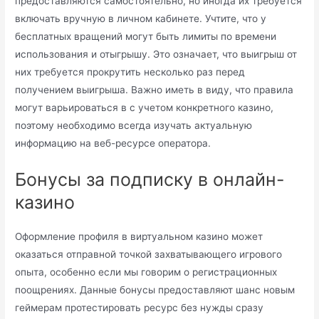
предоставляются самостоятельно, но иногда их требуется
включать вручную в личном кабинете. Учтите, что у
бесплатных вращений могут быть лимиты по времени
использования и отыгрышу. Это означает, что выигрыш от
них требуется прокрутить несколько раз перед
получением выигрыша. Важно иметь в виду, что правила
могут варьироваться в с учетом конкретного казино,
поэтому необходимо всегда изучать актуальную
информацию на веб-ресурсе оператора.
Бонусы за подписку в онлайн-
казино
Оформление профиля в виртуальном казино может
оказаться отправной точкой захватывающего игрового
опыта, особенно если мы говорим о регистрационных
поощрениях. Данные бонусы предоставляют шанс новым
геймерам протестировать ресурс без нужды сразу