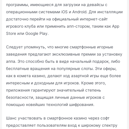
программы, имеющиеся для загрузки на девайсы с
операционными системами iOS и Android. Для инсталляции
достаточно перейти на официальный интернет-сайт
игрового клуба или применить апп-стором, таким как App
Store или Google Play.
Следует упомянуть, что многие смартфонные игорные
заведения предлагают эксклюзивные премии за установку
аппа. Это способно быть в виде начальный подарок, либо
бесплатные вращения на популярные слоты. Эти оферы,
как в комета казино, делают ход азартной игры еще более
интересным и доходным для игроков. Кроме этого,
приложения гарантируют значительный степень
безопасности, защищая личные данные игроков с
помощью новейших технологий шифрования.
Шанс участвовать в смартфонное казино через софт
предоставляет пользователям вход к широкому спектру