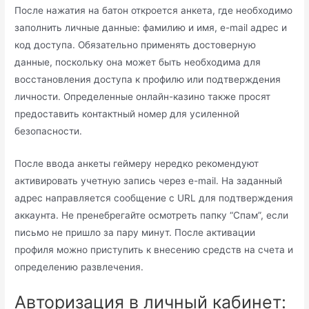
После нажатия на батон откроется анкета, где необходимо
заполнить личные данные: фамилию и имя, e-mail адрес и
код доступа. Обязательно применять достоверную
данные, поскольку она может быть необходима для
восстановления доступа к профилю или подтверждения
личности. Определенные онлайн-казино также просят
предоставить контактный номер для усиленной
безопасности.
После ввода анкеты геймеру нередко рекомендуют
активировать учетную запись через e-mail. На заданный
адрес направляется сообщение с URL для подтверждения
аккаунта. Не пренебрегайте осмотреть папку “Спам”, если
письмо не пришло за пару минут. После активации
профиля можно приступить к внесению средств на счета и
определению развлечения.
Авторизация в личный кабинет: