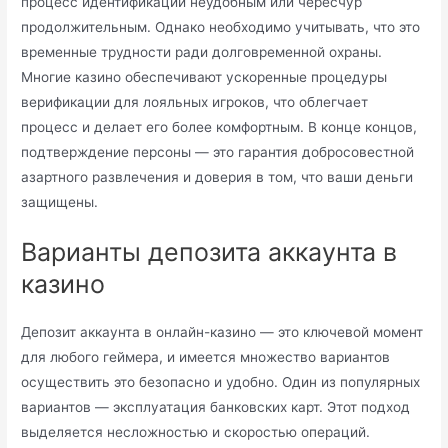
процесс идентификации неудобным или чересчур
продолжительным. Однако необходимо учитывать, что это
временные трудности ради долговременной охраны.
Многие казино обеспечивают ускоренные процедуры
верификации для лояльных игроков, что облегчает
процесс и делает его более комфортным. В конце концов,
подтверждение персоны — это гарантия добросовестной
азартного развлечения и доверия в том, что ваши деньги
защищены.
Варианты депозита аккаунта в
казино
Депозит аккаунта в онлайн-казино — это ключевой момент
для любого геймера, и имеется множество вариантов
осуществить это безопасно и удобно. Один из популярных
вариантов — эксплуатация банковских карт. Этот подход
выделяется несложностью и скоростью операций.