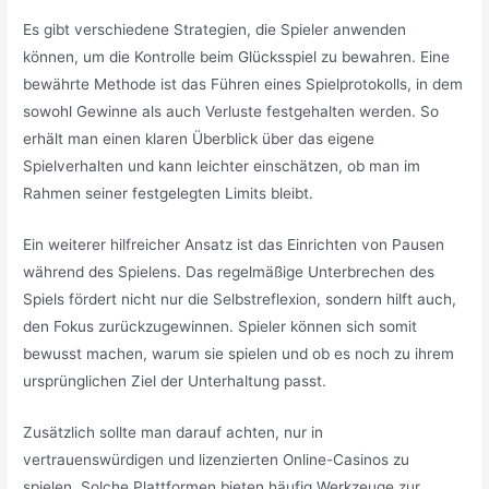
Es gibt verschiedene Strategien, die Spieler anwenden
können, um die Kontrolle beim Glücksspiel zu bewahren. Eine
bewährte Methode ist das Führen eines Spielprotokolls, in dem
sowohl Gewinne als auch Verluste festgehalten werden. So
erhält man einen klaren Überblick über das eigene
Spielverhalten und kann leichter einschätzen, ob man im
Rahmen seiner festgelegten Limits bleibt.
Ein weiterer hilfreicher Ansatz ist das Einrichten von Pausen
während des Spielens. Das regelmäßige Unterbrechen des
Spiels fördert nicht nur die Selbstreflexion, sondern hilft auch,
den Fokus zurückzugewinnen. Spieler können sich somit
bewusst machen, warum sie spielen und ob es noch zu ihrem
ursprünglichen Ziel der Unterhaltung passt.
Zusätzlich sollte man darauf achten, nur in
vertrauenswürdigen und lizenzierten Online-Casinos zu
spielen. Solche Plattformen bieten häufig Werkzeuge zur