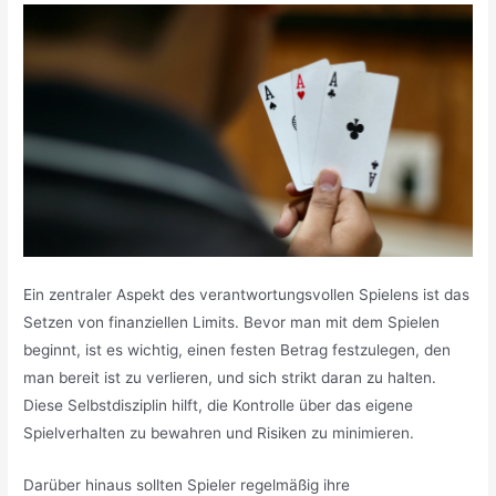
Ein zentraler Aspekt des verantwortungsvollen Spielens ist das
Setzen von finanziellen Limits. Bevor man mit dem Spielen
beginnt, ist es wichtig, einen festen Betrag festzulegen, den
man bereit ist zu verlieren, und sich strikt daran zu halten.
Diese Selbstdisziplin hilft, die Kontrolle über das eigene
Spielverhalten zu bewahren und Risiken zu minimieren.
Darüber hinaus sollten Spieler regelmäßig ihre