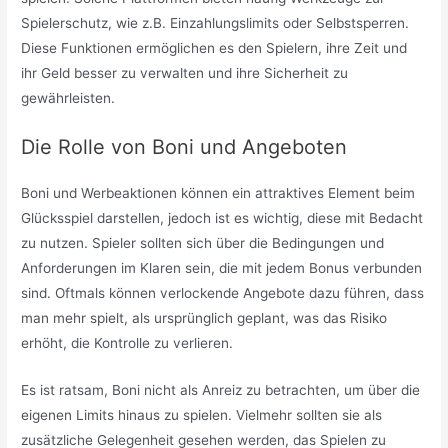
Spielerschutz, wie z.B. Einzahlungslimits oder Selbstsperren.
Diese Funktionen ermöglichen es den Spielern, ihre Zeit und
ihr Geld besser zu verwalten und ihre Sicherheit zu
gewährleisten.
Die Rolle von Boni und Angeboten
Boni und Werbeaktionen können ein attraktives Element beim
Glücksspiel darstellen, jedoch ist es wichtig, diese mit Bedacht
zu nutzen. Spieler sollten sich über die Bedingungen und
Anforderungen im Klaren sein, die mit jedem Bonus verbunden
sind. Oftmals können verlockende Angebote dazu führen, dass
man mehr spielt, als ursprünglich geplant, was das Risiko
erhöht, die Kontrolle zu verlieren.
Es ist ratsam, Boni nicht als Anreiz zu betrachten, um über die
eigenen Limits hinaus zu spielen. Vielmehr sollten sie als
zusätzliche Gelegenheit gesehen werden, das Spielen zu