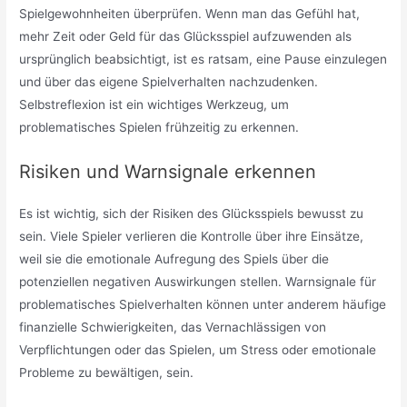
Spielgewohnheiten überprüfen. Wenn man das Gefühl hat,
mehr Zeit oder Geld für das Glücksspiel aufzuwenden als
ursprünglich beabsichtigt, ist es ratsam, eine Pause einzulegen
und über das eigene Spielverhalten nachzudenken.
Selbstreflexion ist ein wichtiges Werkzeug, um
problematisches Spielen frühzeitig zu erkennen.
Risiken und Warnsignale erkennen
Es ist wichtig, sich der Risiken des Glücksspiels bewusst zu
sein. Viele Spieler verlieren die Kontrolle über ihre Einsätze,
weil sie die emotionale Aufregung des Spiels über die
potenziellen negativen Auswirkungen stellen. Warnsignale für
problematisches Spielverhalten können unter anderem häufige
finanzielle Schwierigkeiten, das Vernachlässigen von
Verpflichtungen oder das Spielen, um Stress oder emotionale
Probleme zu bewältigen, sein.