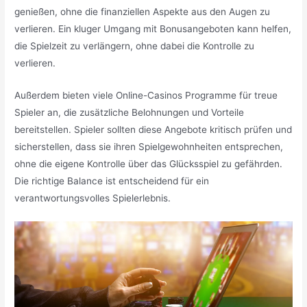
genießen, ohne die finanziellen Aspekte aus den Augen zu
verlieren. Ein kluger Umgang mit Bonusangeboten kann helfen,
die Spielzeit zu verlängern, ohne dabei die Kontrolle zu
verlieren.
Außerdem bieten viele Online-Casinos Programme für treue
Spieler an, die zusätzliche Belohnungen und Vorteile
bereitstellen. Spieler sollten diese Angebote kritisch prüfen und
sicherstellen, dass sie ihren Spielgewohnheiten entsprechen,
ohne die eigene Kontrolle über das Glücksspiel zu gefährden.
Die richtige Balance ist entscheidend für ein
verantwortungsvolles Spielerlebnis.