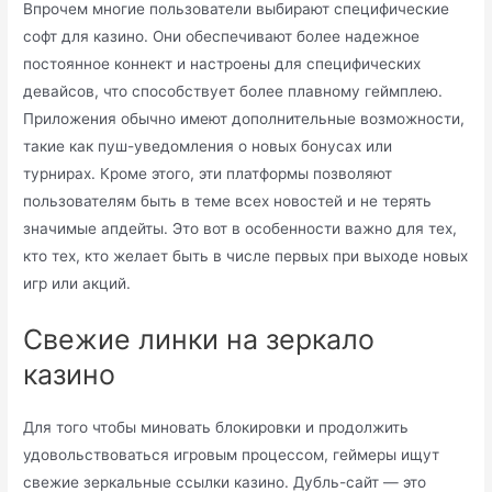
Впрочем многие пользователи выбирают специфические
софт для казино. Они обеспечивают более надежное
постоянное коннект и настроены для специфических
девайсов, что способствует более плавному геймплею.
Приложения обычно имеют дополнительные возможности,
такие как пуш-уведомления о новых бонусах или
турнирах. Кроме этого, эти платформы позволяют
пользователям быть в теме всех новостей и не терять
значимые апдейты. Это вот в особенности важно для тех,
кто тех, кто желает быть в числе первых при выходе новых
игр или акций.
Свежие линки на зеркало
казино
Для того чтобы миновать блокировки и продолжить
удовольствоваться игровым процессом, геймеры ищут
свежие зеркальные ссылки казино. Дубль-сайт — это