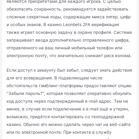
являются приоритетами для каждого игрока. С целью
обезопасить сохранность, рекомендуется задействовать
сложные секретные коды, содержащие микса литер, цифр
и особых знаков. В казино Leonbets 2FA верификация
также играет основную задачу в охране профиля. Система
запрашивает ввода дополнительно отправленного шифра,
отправленного на ваш личный мобильный телефон или
электронную почту, что значительно снижает риск взлома.
Если доступ к аккаунту был забыт, следует знать действия
для его возвращения. В подавляющем числе
обстоятельств гэмблинг-платформы предоставляют опцию
"Забыли пароль?", которая позволяет оперативно обнулить
код доступа через подтвержденный e-mail адрес. Тем не
менее, в случае если подключение к e-mail ещё и утерян,
возможно, придётся контактировать со техподдержкой
казино. Обычно это можно сделать через чат на веб-сайте
или по электронной почте. При контакта в службу