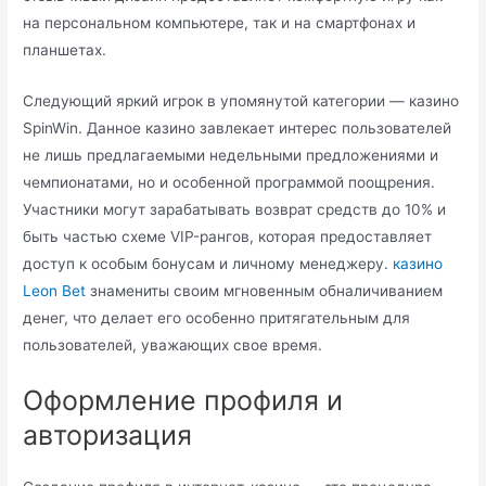
на персональном компьютере, так и на смартфонах и
планшетах.
Следующий яркий игрок в упомянутой категории — казино
SpinWin. Данное казино завлекает интерес пользователей
не лишь предлагаемыми недельными предложениями и
чемпионатами, но и особенной программой поощрения.
Участники могут зарабатывать возврат средств до 10% и
быть частью схеме VIP-рангов, которая предоставляет
доступ к особым бонусам и личному менеджеру.
казино
Leon Bet
знамениты своим мгновенным обналичиванием
денег, что делает его особенно притягательным для
пользователей, уважающих свое время.
Оформление профиля и
авторизация