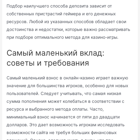
Подбор наилучшего способа депозита зависит от
собственных пристрастий геймера и его денежных
ресурсов. Любой из указанных способов обладает свои
достоинства и недостатки, которые важно рассматривать
при подборе оптимального метода для казино-игры.
Самый маленький вклад:
советы и требования
Самый маленький взнос в онлайн-казино играет важную
значение для большинства игроков, особенно для новых
пользователей. Следует учитывать, что самая низкая
сумма пополнения может колебаться в соответствии с
ресурса и выбранного метода оплаты. Часто,
минимальный взнос начинается от пяти до двадцати
долларов. Это дает возможность игрокам исследовать
возможности сайта не требуя больших финансовых