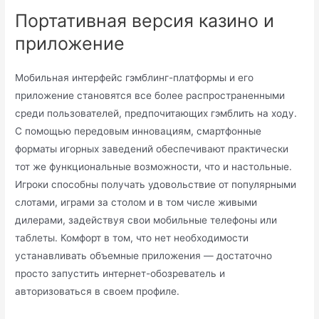
Портативная версия казино и
приложение
Мобильная интерфейс гэмблинг-платформы и его
приложение становятся все более распространенными
среди пользователей, предпочитающих гэмблить на ходу.
С помощью передовым инновациям, смартфонные
форматы игорных заведений обеспечивают практически
тот же функциональные возможности, что и настольные.
Игроки способны получать удовольствие от популярными
слотами, играми за столом и в том числе живыми
дилерами, задействуя свои мобильные телефоны или
таблеты. Комфорт в том, что нет необходимости
устанавливать объемные приложения — достаточно
просто запустить интернет-обозреватель и
авторизоваться в своем профиле.