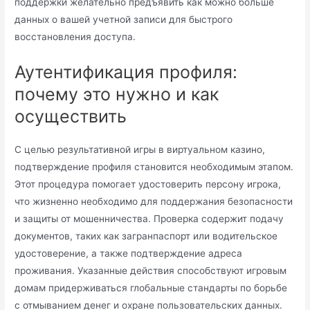
поддержки желательно предъявить как можно больше
данных о вашей учетной записи для быстрого
восстановления доступа.
Аутентификация профиля:
почему это нужно и как
осуществить
С целью результативной игры в виртуальном казино,
подтверждение профиля становится необходимым этапом.
Этот процедура помогает удостоверить персону игрока,
что жизненно необходимо для поддержания безопасности
и защиты от мошенничества. Проверка содержит подачу
документов, таких как загранпаспорт или водительское
удостоверение, а также подтверждение адреса
проживания. Указанные действия способствуют игровым
домам придерживаться глобальные стандарты по борьбе
с отмыванием денег и охране пользовательских данных.