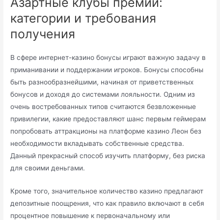
Азартные клубы премии:
категории и требования
получения
В сфере интернет-казино бонусы играют важную задачу в
приманивании и поддержании игроков. Бонусы способны
быть разнообразнейшими, начиная от приветственных
бонусов и доходя до системами лояльности. Одним из
очень востребованных типов считаются безвложенные
привилегии, какие предоставляют шанс первым геймерам
попробовать аттракционы на платформе казино Леон без
необходимости вкладывать собственные средства.
Данный прекрасный способ изучить платформу, без риска
для своими деньгами.
Кроме того, значительное количество казино предлагают
депозитные поощрения, что как правило включают в себя
процентное повышение к первоначальному или