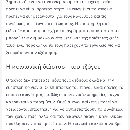
Σημαντικό είναι να αναγνωρίσουμε ότι η ψυχική υγεία
πρέπει να είναι προτεραιότητα. Οι εθισμένοι παίκτες θα
πρέπει να ενημερώνονται για τους κινδύνους και τις
συνέπειες του τζόγου στη ζωή τους. Η υποστήριξη από
ειδικούς και η συμμετοχή σε προγράμματα αποκατάστασης
μπορούν να συμβάλλουν στη βελτίωση της ποιότητας ζωής
τους, ενώ παράλληλα θα τους παρέχουν τα εργαλεία για να
ξεπεράσουν την εξάρτηση.
Η κοινωνική διάσταση του τζόγου
Ο τζόγος δεν επηρεάζει μόνο τους ατόμους αλλά και την
ευρύτερη κοινωνία. Οι επιπτώσεις του τζόγου είναι ορατές σε
επίπεδο κοινότητας, καθώς οι κοινωνικές υπηρεσίες συχνά
καλούνται να παρέμβουν. Οι εθισμένοι παίκτες μπορεί να
χρειάζονται υποστήριξη για να αντιμετωπίσουν τις συνέπειες
των χρεών τους, αλλά και των οικογενειακών ή κοινωνικών
προβλημάτων που προκύπτουν. Η κοινωνία καλείται να βρει