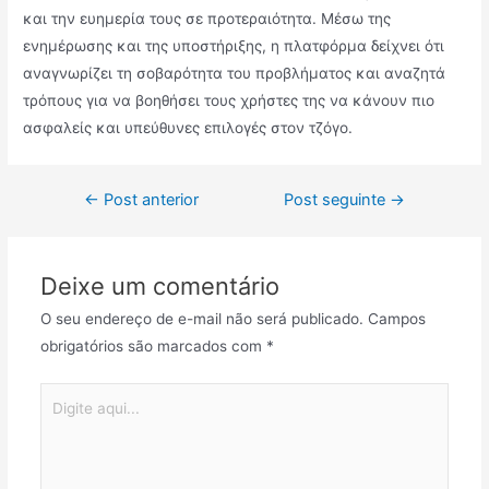
και την ευημερία τους σε προτεραιότητα. Μέσω της
ενημέρωσης και της υποστήριξης, η πλατφόρμα δείχνει ότι
αναγνωρίζει τη σοβαρότητα του προβλήματος και αναζητά
τρόπους για να βοηθήσει τους χρήστες της να κάνουν πιο
ασφαλείς και υπεύθυνες επιλογές στον τζόγο.
Navegação
←
Post anterior
Post seguinte
→
de
Post
Deixe um comentário
O seu endereço de e-mail não será publicado.
Campos
obrigatórios são marcados com
*
Digite
aqui...