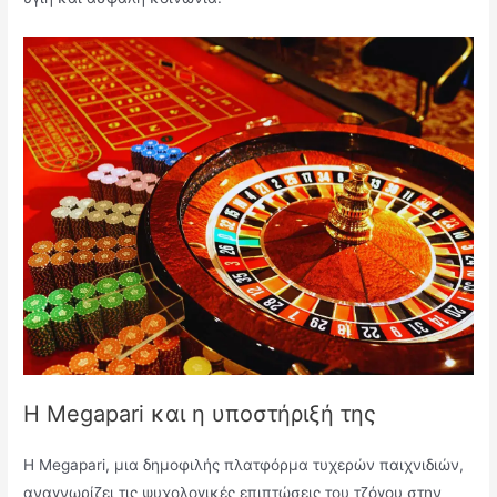
Η Megapari και η υποστήριξή της
Η Megapari, μια δημοφιλής πλατφόρμα τυχερών παιχνιδιών,
αναγνωρίζει τις ψυχολογικές επιπτώσεις του τζόγου στην