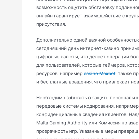
возможность ощутить обстановку подлинног
онлайн гарантирует взаимодействие с круп
присутствия.
Дополнительно одной важной особенностью
сегодняшний день интернет-казино принима
цифровые валюты, что делает операции бо
для пользователей, которые геймеров, кот
ресурсов, например
casino Maxbet
, также п
и бесплатные вращения, что привлекает но
Необходимо забывать о защите персональн
передовые системы кодирования, например, 
конфиденциальные сведения клиентов. Над
Malta Gaming Authority или Комиссия по аз
прозрачность игр. Указанные меры превращ