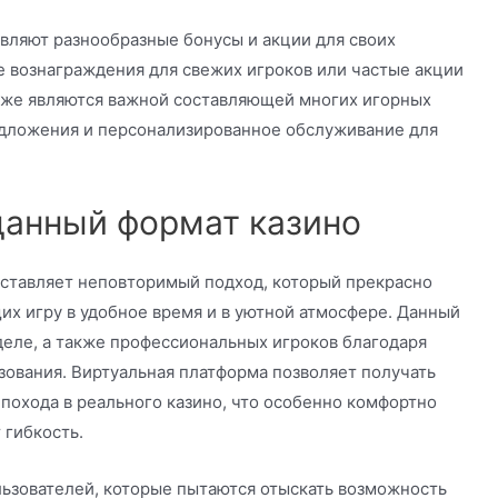
вляют разнообразные бонусы и акции для своих
е вознаграждения для свежих игроков или частые акции
кже являются важной составляющей многих игорных
едложения и персонализированное обслуживание для
данный формат казино
оставляет неповторимый подход, который прекрасно
их игру в удобное время и в уютной атмосфере. Данный
деле, а также профессиональных игроков благодаря
зования. Виртуальная платформа позволяет получать
похода в реального казино, что особенно комфортно
 гибкость.
льзователей, которые пытаются отыскать возможность