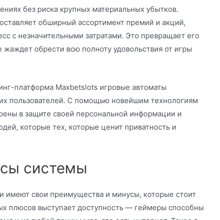
ениях без риска крупных материальных убытков.
доставляет обширный ассортимент премий и акций,
есс с незначительными затратами. Это превращает его
 жаждет обрести всю полноту удовольствия от игры
инг-платформа Maxbetslots игровые автоматы
оих пользователей. С помощью новейшим технологиям
ерены в защите своей персональной информации и
дей, которые тех, которые ценит приватность и
усы системы
и имеют свои преимущества и минусы, которые стоит
ных плюсов выступает доступность — геймеры способны