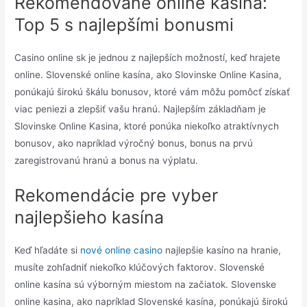
Rekomendované online kasína:
Top 5 s najlepšími bonusmi
Casino online sk je jednou z najlepších možností, keď hrajete
online. Slovenské online kasína, ako Slovinske Online Kasina,
ponúkajú širokú škálu bonusov, ktoré vám môžu pomôcť získať
viac peniezi a zlepšiť vašu hranú. Najlepším základňam je
Slovinske Online Kasina, ktoré ponúka niekoľko atraktívnych
bonusov, ako napríklad výročný bonus, bonus na prvú
zaregistrovanú hranú a bonus na výplatu.
Rekomendácie pre vyber
najlepšieho kasína
Keď hľadáte si
nové online casino
najlepšie kasíno na hranie,
musíte zohľadniť niekoľko klúčových faktorov. Slovenské
online kasína sú výborným miestom na začiatok. Slovenske
online kasina, ako napríklad Slovenské kasína, ponúkajú širokú