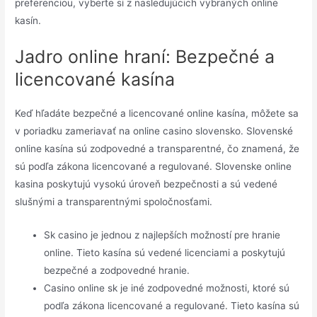
preferenciou, vyberte si z nasledujúcich vybraných online
kasín.
Jadro online hraní: Bezpečné a
licencované kasína
Keď hľadáte bezpečné a licencované online kasína, môžete sa
v poriadku zameriavať na online casino slovensko. Slovenské
online kasína sú zodpovedné a transparentné, čo znamená, že
sú podľa zákona licencované a regulované. Slovenske online
kasina poskytujú vysokú úroveň bezpečnosti a sú vedené
slušnými a transparentnými spoločnosťami.
Sk casino je jednou z najlepších možností pre hranie
online. Tieto kasína sú vedené licenciami a poskytujú
bezpečné a zodpovedné hranie.
Casino online sk je iné zodpovedné možnosti, ktoré sú
podľa zákona licencované a regulované. Tieto kasína sú