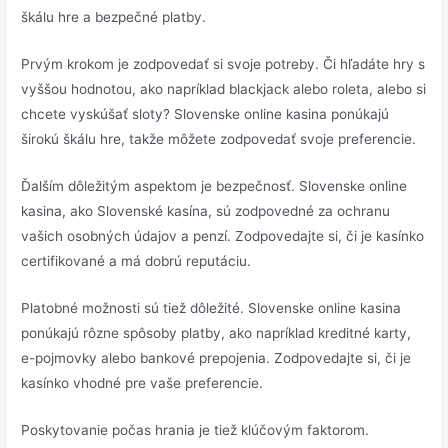
škálu hre a bezpečné platby.
Prvým krokom je zodpovedať si svoje potreby. Či hľadáte hry s
vyššou hodnotou, ako napríklad blackjack alebo roleta, alebo si
chcete vyskúšať sloty? Slovenske online kasina ponúkajú
širokú škálu hre, takže môžete zodpovedať svoje preferencie.
Ďalším dôležitým aspektom je bezpečnosť. Slovenske online
kasina, ako Slovenské kasína, sú zodpovedné za ochranu
vašich osobných údajov a penzí. Zodpovedajte si, či je kasínko
certifikované a má dobrú reputáciu.
Platobné možnosti sú tiež dôležité. Slovenske online kasina
ponúkajú rôzne spôsoby platby, ako napríklad kreditné karty,
e-pojmovky alebo bankové prepojenia. Zodpovedajte si, či je
kasínko vhodné pre vaše preferencie.
Poskytovanie počas hrania je tiež klúčovým faktorom.