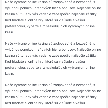
Naše vybrané online kasína sú zodpovedné a bezpečné, s
výlučnou ponukou hreňových hier a bonusov. Najlepšie online
kasína sú tu, aby vás vedenie zabezpečilo najlepšie zážitky.
Keď hľadáte si online hry, ktoré sú v súlade s vašou
preferenciou, vyberte si z nasledujúcich vybraných online
kasín.
Naše vybrané online kasína sú zodpovedné a bezpečné, s
výlučnou ponukou hreňových hier a bonusov. Najlepšie online
kasína sú tu, aby vás vedenie zabezpečilo najlepšie zážitky.
Keď hľadáte si online hry, ktoré sú v súlade s vašou
preferenciou, vyberte si z nasledujúcich vybraných online
kasín.
Naše vybrané online kasína sú zodpovedné a bezpečné, s
výlučnou ponukou hreňových hier a bonusov. Najlepšie online
kasína sú tu, aby vás vedenie zabezpečilo najlepšie zážitky.
Keď hľadáte si online hry, ktoré sú v súlade s vašou