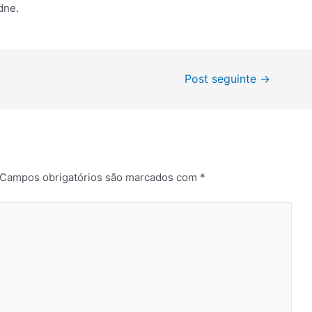
dne.
Post seguinte
→
Campos obrigatórios são marcados com
*