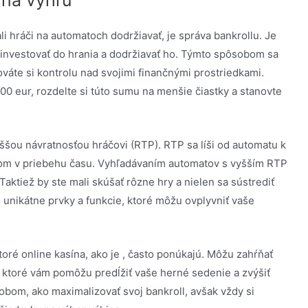
ali hráči na automatoch dodržiavať, je správa bankrollu. Je
ní investovať do hrania a dodržiavať ho. Týmto spôsobom sa
áte si kontrolu nad svojimi finančnými prostriedkami.
0 eur, rozdelte si túto sumu na menšie čiastky a stanovte
yššou návratnosťou hráčovi (RTP). RTP sa líši od automatu k
áčom v priebehu času. Vyhľadávaním automatov s vyšším RTP
aktiež by ste mali skúšať rôzne hry a nielen sa sústrediť
 unikátne prvky a funkcie, ktoré môžu ovplyvniť vaše
toré online kasína, ako je , často ponúkajú. Môžu zahŕňať
 ktoré vám pomôžu predĺžiť vaše herné sedenie a zvýšiť
bom, ako maximalizovať svoj bankroll, avšak vždy si