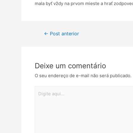
mala byť vždy na prvom mieste a hrať zodpove
Navegação
←
Post anterior
de
Post
Deixe um comentário
O seu endereço de e-mail não será publicado.
Digite
aqui...