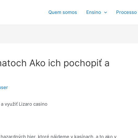
Quem somos
Ensino
Processo 
atoch Ako ich pochopiť a
user
a využiť Lizaro casino
hazardných hier, ktoré nájdeme v kasínach, a to ako v