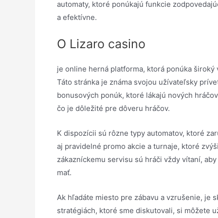
automaty, ktoré ponúkajú funkcie zodpovedajúc
a efektívne.
O Lizaro casino
je online herná platforma, ktorá ponúka široký
Táto stránka je známa svojou užívateľsky prív
bonusových ponúk, ktoré lákajú nových hráčov.
čo je dôležité pre dôveru hráčov.
K dispozícii sú rôzne typy automatov, ktoré za
aj pravidelné promo akcie a turnaje, ktoré zvýš
zákazníckemu servisu sú hráči vždy vítaní, aby
mať.
Ak hľadáte miesto pre zábavu a vzrušenie, je s
stratégiách, ktoré sme diskutovali, si môžete u