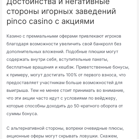
Достоинства и негативные
стороны игорных заведений
pinco casino с акциями
Казино с премиальными оферами привлекают игроков
благодаря возможности увеличить свой банкролл без
дополнительных вложений. Подобные плюшки могут
содержать внутри себя, вступительные пакеты,
бесплатные вращения и кешбэк. Приветственные бонусы,
к примеру, могут достигать 100% от первого взноса, что
предоставляет участникам больше возможностей для
выигрыша. Тем не менее стоит принимать во внимание,
что эти акции часто идут с условиями по вейджеру,
которые способны доходить до 50-кратного оборота от
суммы бонуса.
С альтернативной стороны, вопреки очевидные плюсы,
акционные оферы могут скрывать ловушки. Скажем,