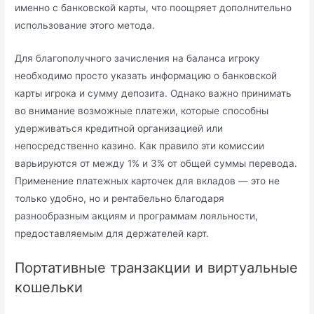
именно с банковской карты, что поощряет дополнительно
использование этого метода.
Для благополучного зачисления на баланса игроку
необходимо просто указать информацию о банковской
карты игрока и сумму депозита. Однако важно принимать
во внимание возможные платежи, которые способны
удерживаться кредитной организацией или
непосредственно казино. Как правило эти комиссии
варьируются от между 1% и 3% от общей суммы перевода.
Применение платежных карточек для вкладов — это не
только удобно, но и рентабельно благодаря
разнообразным акциям и программам лояльности,
предоставляемым для держателей карт.
Портативные транзакции и виртуальные
кошельки