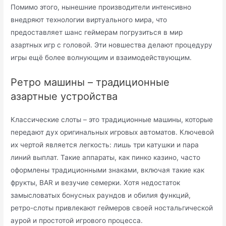
Помимо этого, нынешние производители интенсивно
внедряют технологии виртуального мира, что
предоставляет шанс геймерам погрузиться в мир
азартных игр с головой. Эти новшества делают процедуру
игры ещё более волнующим и взаимодействующим.
Ретро машины – традиционные
азартные устройства
Классические слоты – это традиционные машины, которые
передают дух оригинальных игровых автоматов. Ключевой
их чертой является легкость: лишь три катушки и пара
линий выплат. Такие аппараты, как пинко казино, часто
оформлены традиционными знаками, включая такие как
фрукты, BAR и везучие семерки. Хотя недостаток
замысловатых бонусных раундов и обилия функций,
ретро-слоты привлекают геймеров своей ностальгической
аурой и простотой игрового процесса.