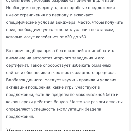
суммы денег, которые разрешено применять для пари.
Необходимо подчеркнуть, что подобные предложения
имеют ограничения по периоду и включают
специфические условия вейджера. Часто, чтобы получить
приз, необходимо удовлетворить условия по ставкам,
которые могут колебаться от x20 до x50.
Во время подбора приза без вложений стоит обратить
внимание на авторитет игорного заведения и его
сертификат. Такое способствует избежать обманных
сайтов и обеспечивает честность азартного процесса.
Вдобавок данного, следует изучить правила и условия
активации поощрения: какие игры участвуют в
предложении, есть ли пределы по максимальной бете и
каковы сроки действия бонуса. Часто как раз эти аспекты
определяют успешность эксплуатации бездепа
предложения.