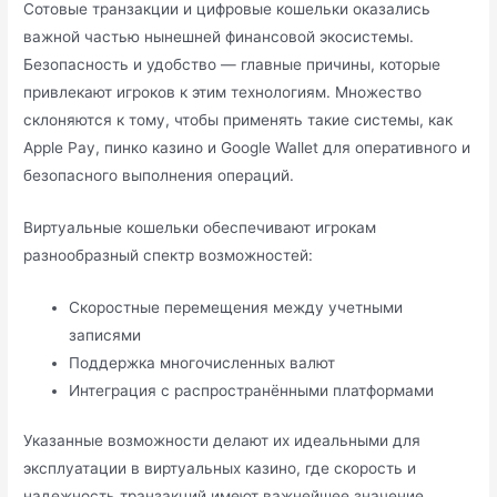
Сотовые транзакции и цифровые кошельки оказались
важной частью нынешней финансовой экосистемы.
Безопасность и удобство — главные причины, которые
привлекают игроков к этим технологиям. Множество
склоняются к тому, чтобы применять такие системы, как
Apple Pay, пинко казино и Google Wallet для оперативного и
безопасного выполнения операций.
Виртуальные кошельки обеспечивают игрокам
разнообразный спектр возможностей:
Скоростные перемещения между учетными
записями
Поддержка многочисленных валют
Интеграция с распространёнными платформами
Указанные возможности делают их идеальными для
эксплуатации в виртуальных казино, где скорость и
надежность транзакций имеют важнейшее значение.