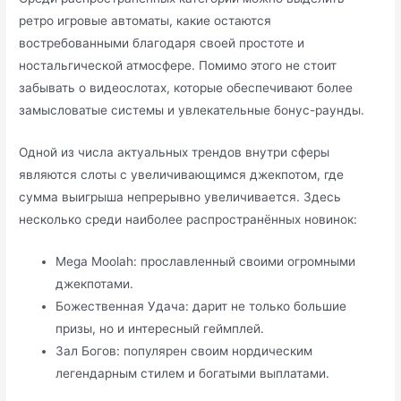
ретро игровые автоматы, какие остаются
востребованными благодаря своей простоте и
ностальгической атмосфере. Помимо этого не стоит
забывать о видеослотах, которые обеспечивают более
замысловатые системы и увлекательные бонус-раунды.
Одной из числа актуальных трендов внутри сферы
являются слоты с увеличивающимся джекпотом, где
сумма выигрыша непрерывно увеличивается. Здесь
несколько среди наиболее распространённых новинок:
Mega Moolah: прославленный своими огромными
джекпотами.
Божественная Удача: дарит не только большие
призы, но и интересный геймплей.
Зал Богов: популярен своим нордическим
легендарным стилем и богатыми выплатами.