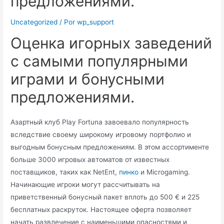
предложениями.
Uncategorized
/ Por
wp_support
Оценка игорных заведений
с самыми популярными
играми и бонусными
предложениями.
Азартный клуб Play Fortuna завоевало популярность
вследствие своему широкому игровому портфолио и
выгодным бонусным предложениям. В этом ассортименте
больше 3000 игровых автоматов от известных
поставщиков, таких как NetEnt,
пинко
и Microgaming.
Начинающие игроки могут рассчитывать на
приветственный бонусный пакет вплоть до 500 € и 225
бесплатных раскруток. Настоящее оферта позволяет
начать развлечение с наименьшими опасностями и