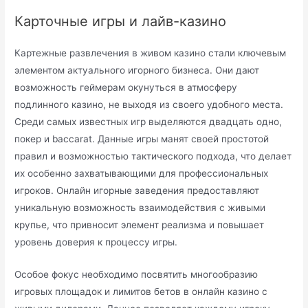
Карточные игры и лайв-казино
Картежные развлечения в живом казино стали ключевым
элементом актуального игорного бизнеса. Они дают
возможность геймерам окунуться в атмосферу
подлинного казино, не выходя из своего удобного места.
Среди самых известных игр выделяются двадцать одно,
покер и baccarat. Данные игры манят своей простотой
правил и возможностью тактического подхода, что делает
их особенно захватывающими для профессиональных
игроков. Онлайн игорные заведения предоставляют
уникальную возможность взаимодействия с живыми
крупье, что привносит элемент реализма и повышает
уровень доверия к процессу игры.
Особое фокус необходимо посвятить многообразию
игровых площадок и лимитов бетов в онлайн казино с