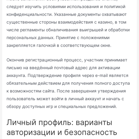
следует изучить условиями использования и политикой
конфиденциальности. Указанные документы охватывают
существенные стороны взаимодействия с казино, в том
числе регламенты обналичивания выигрышей и обработки
персональных данных. Принятие с положениями
закрепляется галочкой в соответствующем окне.
Окончив регистрационный процесс, участник принимает
письмо на введённый почтовый адрес для активации
аккаунта. Подтверждение профиля через e-mail является
обязательным действием для получения полного доступа
к возможностям сайта. После завершения утверждения
пользователь может войти в личный аккаунт и начать с
обзору доступных игр и специальных предложений.
Личный профиль: варианты
авторизации и безопасность