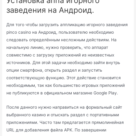
Установка аппа игорного
заведения на Андроид.
Для того чтобы загрузить аппликацию игорного заведения
pinco casino на Андроид, пользователю необходимо
следовать определённым несложным действиям. На
начальную линию, нужно проверить, что аппарат
совместимо с загрузку приложений из неизвестных
источников. Для этой задачи необходимо зайти внутрь
опции смартфона, открыть раздел и запустить
соответствующую функцию. Этот действие становится
необходимым, так как большинство игровых приложений
не публикуются в официальном магазине Google Play.
После данного нужно направиться на формальный сайт
выбранного казино и отыскать раздел с портативными
приложениями. Часто там предлагается прямолинейная
URL для добавления файла APK. По завершении