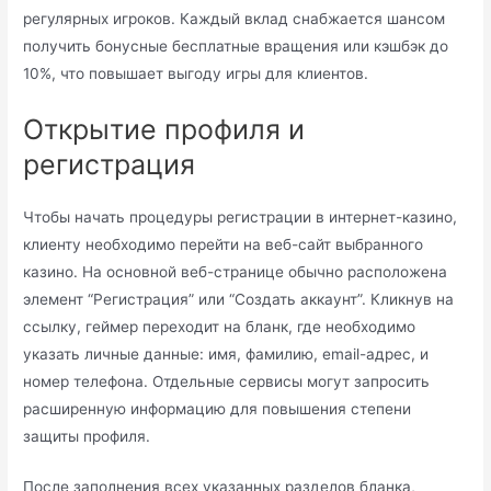
регулярных игроков. Каждый вклад снабжается шансом
получить бонусные бесплатные вращения или кэшбэк до
10%, что повышает выгоду игры для клиентов.
Открытие профиля и
регистрация
Чтобы начать процедуры регистрации в интернет-казино,
клиенту необходимо перейти на веб-сайт выбранного
казино. На основной веб-странице обычно расположена
элемент “Регистрация” или “Создать аккаунт”. Кликнув на
ссылку, геймер переходит на бланк, где необходимо
указать личные данные: имя, фамилию, email-адрес, и
номер телефона. Отдельные сервисы могут запросить
расширенную информацию для повышения степени
защиты профиля.
После заполнения всех указанных разделов бланка,