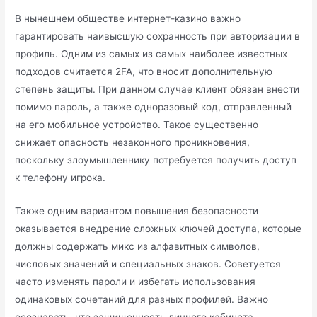
В нынешнем обществе интернет-казино важно
гарантировать наивысшую сохранность при авторизации в
профиль. Одним из самых из самых наиболее известных
подходов считается 2FA, что вносит дополнительную
степень защиты. При данном случае клиент обязан внести
помимо пароль, а также одноразовый код, отправленный
на его мобильное устройство. Такое существенно
снижает опасность незаконного проникновения,
поскольку злоумышленнику потребуется получить доступ
к телефону игрока.
Также одним вариантом повышения безопасности
оказывается внедрение сложных ключей доступа, которые
должны содержать микс из алфавитных символов,
числовых значений и специальных знаков. Советуется
часто изменять пароли и избегать использования
одинаковых сочетаний для разных профилей. Важно