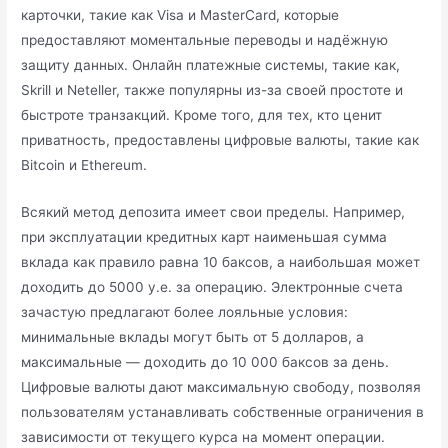
карточки, такие как Visa и MasterCard, которые
предоставляют моментальные переводы и надёжную
защиту данных. Онлайн платежные системы, такие как,
Skrill и Neteller, также популярны из-за своей простоте и
быстроте транзакций. Кроме того, для тех, кто ценит
приватность, предоставлены цифровые валюты, такие как
Bitcoin и Ethereum.
Всякий метод депозита имеет свои пределы. Например,
при эксплуатации кредитных карт наименьшая сумма
вклада как правило равна 10 баксов, а наибольшая может
доходить до 5000 у.е. за операцию. Электронные счета
зачастую предлагают более лояльные условия:
минимальные вклады могут быть от 5 долларов, а
максимальные — доходить до 10 000 баксов за день.
Цифровые валюты дают максимальную свободу, позволяя
пользователям устанавливать собственные ограничения в
зависимости от текущего курса на момент операции.