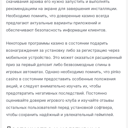
скачивания архива его нужно запустить и выполнять
рекомендациям на экране для завершения инсталляции.
Необходимо помнить, что доверенные казино всегда
предлагают актуальные варианты приложений и
обеспечивают безопасность информации клиентов.
Некоторые программы казино в состоянии подарить
вознаграждения за установку либо за регистрацию через
мобильное устройство. Это может оказаться расширенный
приз за первый депозит либо безвозмездные спины в
игровых автоматах. Однако необходимо помнить, что pinko
casino в состоянии предоставить особенные положения
акций, и следует внимательно изучать их, чтобы
предотвратить негативных последствий. Постоянно
оценивайте доверие игрового клуба и изучайте отзывы
остальных пользователей перед установкой софтвера,
чтобы сохранить надёжный и увлекательный геймплей.