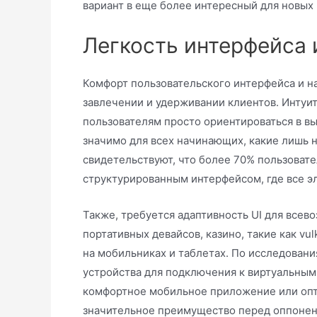
вариант в еще более интересный для новых 
Легкость интерфейса 
Комфорт пользовательского интерфейса и н
завлечении и удерживании клиентов. Интуи
пользователям просто ориентироваться в в
значимо для всех начинающих, какие лишь н
свидетельствуют, что более 70% пользоват
структурированным интерфейсом, где все эл
Также, требуется адаптивность UI для все
портативных девайсов, казино, такие как vu
на мобильниках и таблетах. По исследован
устройства для подключения к виртуальным
комфортное мобильное приложение или опт
значительное преимущество перед оппонен