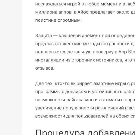
наслаждаться игрой в любое момент и в люб
миллиона аппов, а Айос предлагает около д
поистине огромным.
Защита — ключевой элемент при определен
предлагают жесткие методы сохранности да
подвергаются детальную проверку в App St
инсталляции из сторонних источников, что 
отзывов.
Для тех, кто-то выбирает азартные игры с 
программы с девайсом и устойчивость раб
возможности лайв-казино и автоматы с на
увеличение популярности развлечений с ас
возможности для пользователей на обеих с
Процедура добавлени