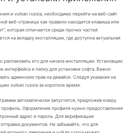
ения и vulkan russia, необходимо перейти на веб-сайт
ной веб-странице как правило находится клавиша или
т”, которая отличается среди прочих частей
ется на вкладку инсталляции, где доступна актуальная
мо распаковать его для начала инсталляции. Установщик
к интерфейса и папку для установки софта. Важно
вать админских прав на девайсе. Следуя указания на
ию vulkan russia за короткое время.
грамма автоматически запустится, предложив юзеру
й профиль. Оформление профиля нужно предоставления
тронный адрес и пароль. Для верификации
тправка документов. Не забывайте, что для
й игорного заведения и vulkan russia может