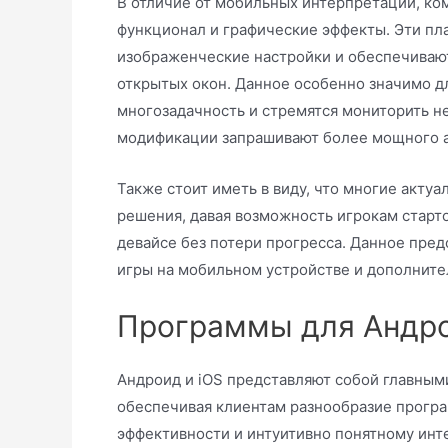
В отличие от мобильных интерпретаций, к
функционал и графические эффекты. Эти п
изображенческие настройки и обеспечива
открытых окон. Данное особенно значимо д
многозадачность и стремятся мониторить н
модификации запрашивают более мощного а
Также стоит иметь в виду, что многие акт
решения, давая возможность игрокам старто
девайсе без потери прогресса. Данное пре
игры на мобильном устройстве и дополнит
Программы для Андро
Андроид и iOS представляют собой главны
обеспечивая клиентам разнообразие програ
эффективности и интуитивно понятному инт