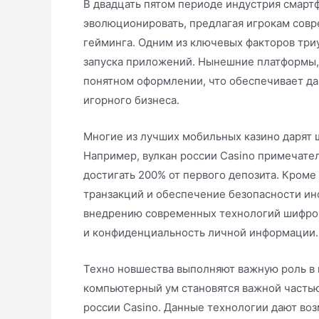
В двадцать пятом периоде индустрия смар
эволюционировать, предлагая игрокам сов
гейминга. Одним из ключевых факторов три
запуска приложений. Нынешние платформы, 
понятном оформлении, что обеспечивает да
игорного бизнеса.
Многие из лучших мобильных казино дарят 
Например, вулкан россии Casino примечате
достигать 200% от первого депозита. Кром
транзакций и обеспечение безопасности ин
внедрению современных технологий шифров
и конфиденциальность личной информации.
Техно новшества выполняют важную роль в 
компьютерный ум становятся важной частью 
россии Casino. Данные технологии дают во