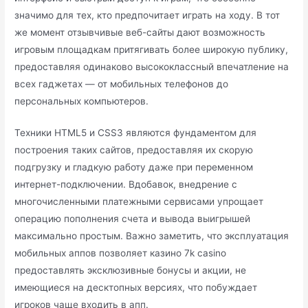
значимо для тех, кто предпочитает играть на ходу. В тот
же момент отзывчивые веб-сайты дают возможность
игровым площадкам притягивать более широкую публику,
предоставляя одинаково высококлассный впечатление на
всех гаджетах — от мобильных телефонов до
персональных компьютеров.
Техники HTML5 и CSS3 являются фундаментом для
построения таких сайтов, предоставляя их скорую
подгрузку и гладкую работу даже при переменном
интернет-подключении. Вдобавок, внедрение с
многочисленными платежными сервисами упрощает
операцию пополнения счета и вывода выигрышей
максимально простым. Важно заметить, что эксплуатация
мобильных аппов позволяет казино 7k casino
предоставлять эксклюзивные бонусы и акции, не
имеющиеся на десктопных версиях, что побуждает
игроков чаще входить в апп.