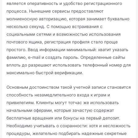
является оперативность и удобство регистрационного
процесса. Нынешние сервисы предоставляют
молниеносную авторизацию, которая занимает буквально
несколько секунд. С помощью встраивания с
социальными сетями и возможностью использования
почтового ящика, регистрация профиля стало проще
простого. Ввод информации минимальный: хватит указать
фамилию, e-mail и создать пароль. Определенные сайты
вплоть до разрешают использовать телефонный номер для
максимально быстрой верификации.
Основным достоинством такой учетной записи становится
способность незамедлительного входа к играм и
привилегиям. Клиенты могут тотчас же использовать
начальными оферами, которые зачастую содержат
бесплатные вращения или бонусы на первый депозит.
Необходимо учитывать о сохранности: хотя и несложность
процедуры, желательно подбирать надежные секретные