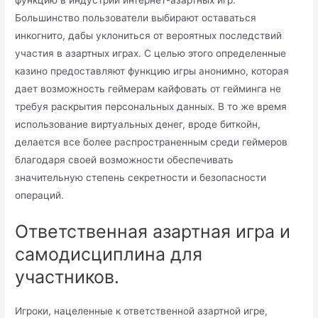
функцию в индустрии интернет-азартных игр.
Большинство пользователи выбирают оставаться
инкогнито, дабы уклониться от вероятных последствий
участия в азартных играх. С целью этого определенные
казино предоставляют функцию игры анонимно, которая
дает возможность геймерам кайфовать от гейминга не
требуя раскрытия персональных данных. В то же время
использование виртуальных денег, вроде биткойн,
делается все более распространенным среди геймеров
благодаря своей возможности обеспечивать
значительную степень секретности и безопасности
операций.
Ответственная азартная игра и
самодисциплина для
участников.
Игроки, нацеленные к ответственной азартной игре,