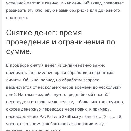
успешной партии в казино, и наименьший вклад позволяет
развивать эту ключевую навык без риска для денежного
состояния.
Снятие денег: время
проведения и ограничения по
сумме.
В процессе снятия денег из онлайн казино важно
принимать во внимание сроки обработки и вероятные
лимиты. Обычно, период на обработку запроса
варьируется от нескольких часов времени до нескольких
дней. На темп воздействует определённый способ
перевода: электронные кошельки, в большинстве случаев,
скорее денежных переводов через банк. К примеру,
переводы через PayPal или Skrill могут занять от 24 до 48
часов, в то время как банковские операции могут