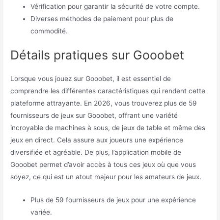
Vérification pour garantir la sécurité de votre compte.
Diverses méthodes de paiement pour plus de
commodité.
Détails pratiques sur Gooobet
Lorsque vous jouez sur Gooobet, il est essentiel de
comprendre les différentes caractéristiques qui rendent cette
plateforme attrayante. En 2026, vous trouverez plus de 59
fournisseurs de jeux sur Gooobet, offrant une variété
incroyable de machines à sous, de jeux de table et même des
jeux en direct. Cela assure aux joueurs une expérience
diversifiée et agréable. De plus, l’application mobile de
Gooobet permet d’avoir accès à tous ces jeux où que vous
soyez, ce qui est un atout majeur pour les amateurs de jeux.
Plus de 59 fournisseurs de jeux pour une expérience
variée.