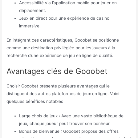
Accessibilité via l’application mobile pour jouer en
déplacement.
Jeux en direct pour une expérience de casino
immersive.
En intégrant ces caractéristiques, Gooobet se positionne
comme une destination privilégiée pour les joueurs à la
recherche d’une expérience de jeu en ligne de qualité.
Avantages clés de Gooobet
Choisir Gooobet présente plusieurs avantages qui le
distinguent des autres plateformes de jeux en ligne. Voici
quelques bénéfices notables :
Large choix de jeux : Avec une vaste bibliothèque de
jeux, chaque joueur peut trouver son bonheur.
Bonus de bienvenue : Gooobet propose des offres