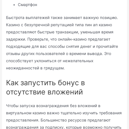
Смартфон
Быстрота выплатежей также занимает важную позицию.
Казино с безупречной репутацией типа пин ап казино
предоставляют быстрые транзакции, уменьшая время
задержки. Проверьте, что онлайн-казино предлагает
подходящие для вас способы снятия денег и прочитайте
отзывы других пользователей о времени вывода. Это
способствует уклониться от нежелательных
неожиданностей в грядущем.
Как запустить бонус в
отсутствие вложений
Чтобы запуска вознаграждения без вложений в
виртуальном казино важно тщательно изучить требования
предоставления. Большинство ресурсов предлагают
вознаграждения за подписку, которые возможно получить