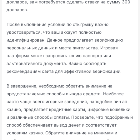
долларов, вам потребуется сделать ставки на сумму 300
долларов.
После выполнения условий по отыгрышу важно
удостовериться, что ваш аккаунт полностью
идентифицирован. Данное предполагает верификацию
персональных данных и места жительства. Игровая
платформа может запросить копию паспорта или
альтернативного документа. Важно соблюдать
рекомендациям сайта для эффективной верификации.
В завершение, необходимо обратить внимание на
предоставляемые способы вывода средств. Наиболее
часто чаще всего игорные заведения, наподобие пин ап
казино, предлагает кредитные карты, цифровые кошельки
и различные способы оплаты. Проверьте, что подобранный
способ обеспечивает вывод денег и соответствует
условиям казино. Обратите внимание на минимум и