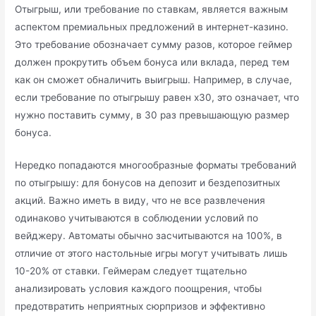
Отыгрыш, или требование по ставкам, является важным
аспектом премиальных предложений в интернет-казино.
Это требование обозначает сумму разов, которое геймер
должен прокрутить объем бонуса или вклада, перед тем
как он сможет обналичить выигрыш. Например, в случае,
если требование по отыгрышу равен x30, это означает, что
нужно поставить сумму, в 30 раз превышающую размер
бонуса.
Нередко попадаются многообразные форматы требований
по отыгрышу: для бонусов на депозит и бездепозитных
акций. Важно иметь в виду, что не все развлечения
одинаково учитываются в соблюдении условий по
вейджеру. Автоматы обычно засчитываются на 100%, в
отличие от этого настольные игры могут учитывать лишь
10-20% от ставки. Геймерам следует тщательно
анализировать условия каждого поощрения, чтобы
предотвратить неприятных сюрпризов и эффективно