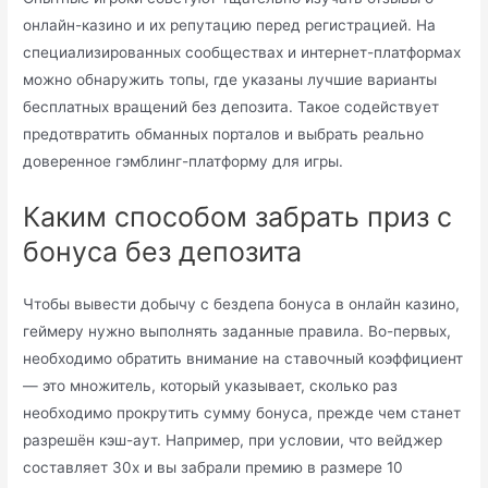
онлайн-казино и их репутацию перед регистрацией. На
специализированных сообществах и интернет-платформах
можно обнаружить топы, где указаны лучшие варианты
бесплатных вращений без депозита. Такое содействует
предотвратить обманных порталов и выбрать реально
доверенное гэмблинг-платформу для игры.
Каким способом забрать приз с
бонуса без депозита
Чтобы вывести добычу с бездепа бонуса в онлайн казино,
геймеру нужно выполнять заданные правила. Во-первых,
необходимо обратить внимание на ставочный коэффициент
— это множитель, который указывает, сколько раз
необходимо прокрутить сумму бонуса, прежде чем станет
разрешён кэш-аут. Например, при условии, что вейджер
составляет 30x и вы забрали премию в размере 10