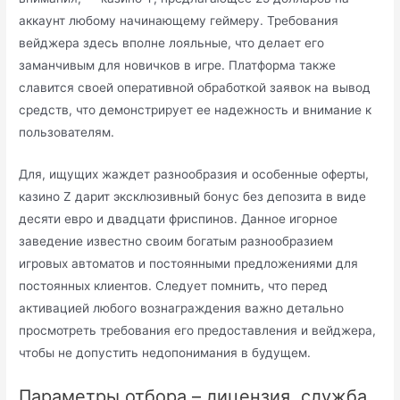
аккаунт любому начинающему геймеру. Требования
вейджера здесь вполне лояльные, что делает его
заманчивым для новичков в игре. Платформа также
славится своей оперативной обработкой заявок на вывод
средств, что демонстрирует ее надежность и внимание к
пользователям.
Для, ищущих жаждет разнообразия и особенные оферты,
казино Z дарит эксклюзивный бонус без депозита в виде
десяти евро и двадцати фриспинов. Данное игорное
заведение известно своим богатым разнообразием
игровых автоматов и постоянными предложениями для
постоянных клиентов. Следует помнить, что перед
активацией любого вознаграждения важно детально
просмотреть требования его предоставления и вейджера,
чтобы не допустить недопонимания в будущем.
Параметры отбора – лицензия, служба