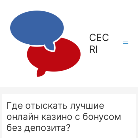
Ir
para
o
conteúdo
CEC
RI
Main
Men
Где отыскать лучшие
онлайн казино с бонусом
без депозита?