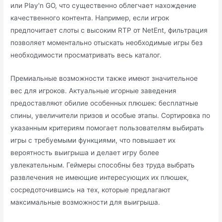
или Play'n GO, что существенно облегчает нахождение
качественного контента. Например, если игрок
предпочитает слоты с высоким RTP от NetEnt, фильтрация
позволяет моментально отыскать необходимые игры без
необходимости просматривать весь каталог.
Премиальные возможности также имеют значительное
вес для игроков. Актуальные игорные заведения
предоставляют обилие особенных плюшек: бесплатные
спины, увеличители призов и особые этапы. Сортировка по
указанным критериям помогает пользователям выбирать
игры с требуемыми функциями, что повышает их
вероятность выигрыша и делает игру более
увлекательным. Геймеры способны без труда выбрать
развлечения не имеющие интересующих их плюшек,
сосредоточившись на тех, которые предлагают
максимальные возможности для выигрыша.