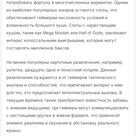
попробовать фортуну в многочисленных вариантах. Одним
из наиболее популярных жанров остаются слоты, что
обеспечивают геймерам несложность условий и
возможность большого куша. Слоты с нарастающим
кушом, такие как Mega Moolah или Hall of Gods, завлекают
интерес колоссальными выигрышами, которые могут
составлять миллионов баксов.
Не менее популярны карточные развлечения, например
рулетка, двадцать одно и техасский холдем. Данные
развлечения нуждаются в от геймеров тактического
анализа и способностей, что притягивает интерес к ним
для тех, кто предпочитает интеллектуальные вызовы. В
текущие времена также приобретают известность забавы
с живыми ведущими, где геймеры могут коммуницировать
с настоящими крупье в живом формате, что привносит
элемент реализма и окунания в обстановку реального
казино.