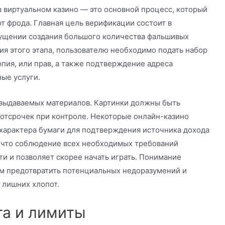
 виртуальном казино — это основной процесс, который
от фрода. Главная цель верификации состоит в
ущении создания большого количества фальшивых
ия этого этапа, пользователю необходимо подать набор
опия, или прав, а также подтверждение адреса
ые услуги.
 выдаваемых материалов. Картинки должны быть
 отсрочек при контроле. Некоторые онлайн-казино
характера бумаги для подтверждения источника дохода
, что соблюдение всех необходимых требований
и и позволяет скорее начать играть. Понимание
м предотвратить потенциальных недоразумений и
 лишних хлопот.
та и лимиты