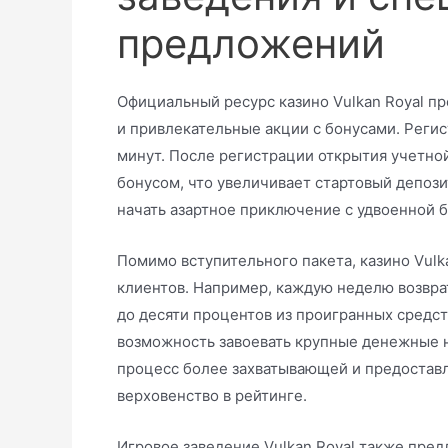
предложений
Официальный ресурс казино Vulkan Royal пр
и привлекательные акции с бонусами. Регис
минут. После регистрации открытия учетно
бонусом, что увеличивает стартовый депози
начать азартное приключение с удвоенной 
Помимо вступительного пакета, казино Vulk
клиентов. Например, каждую неделю возвр
до десяти процентов из проигранных средст
возможность завоевать крупные денежные н
процесс более захватывающей и предоставл
верховенство в рейтинге.
Игровое заведение Vulkan Royal также пред