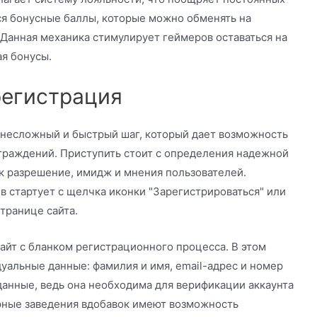
ся бонусные баллы, которые можно обменять на
 Данная механика стимулирует геймеров оставаться на
ая бонусы.
регистрация
 несложный и быстрый шаг, который дает возможность
аграждений. Приступить стоит с определения надежной
ак разрешение, имидж и мнения пользователей.
в стартует с щелчка иконки "Зарегистрироваться" или
странице сайта.
сайт с бланком регистрационного процесса. В этом
уальные данные: фамилия и имя, email-адрес и номер
данные, ведь она необходима для верификации аккаунта
рные заведения вдобавок имеют возможность