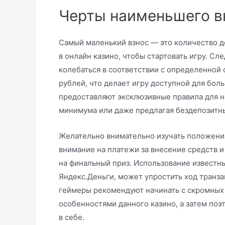
Черты наименьшего вн
Самый маленький взнос — это количество д
в онлайн казино, чтобы стартовать игру. Сл
колебаться в соответствии с определенной с
рублей, что делает игру доступной для бо
предоставляют эксклюзивные правила для н
минимума или даже предлагая бездепозитн
Желательно внимательно изучать положения
внимание на платежи за внесение средств и
на финальный приз. Использование известны
Яндекс.Деньги, может упростить ход транз
геймеры рекомендуют начинать с скромных 
особенностями данного казино, а затем поэ
в себе.