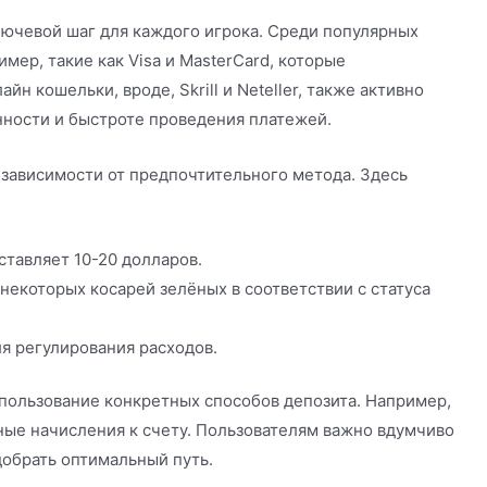
лючевой шаг для каждого игрока. Среди популярных
мер, такие как Visa и MasterCard, которые
 кошельки, вроде, Skrill и Neteller, также активно
ности и быстроте проведения платежей.
 зависимости от предпочтительного метода. Здесь
тавляет 10-20 долларов.
некоторых косарей зелёных в соответствии с статуса
я регулирования расходов.
спользование конкретных способов депозита. Например,
ые начисления к счету. Пользователям важно вдумчиво
добрать оптимальный путь.