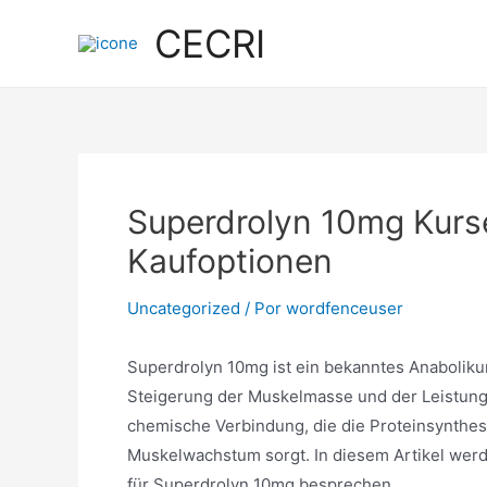
Ir
CECRI
para
o
conteúdo
Superdrolyn 10mg Kurs
Kaufoptionen
Uncategorized
/ Por
wordfenceuser
Superdrolyn 10mg ist ein bekanntes Anaboliku
Steigerung der Muskelmasse und der Leistungs
chemische Verbindung, die die Proteinsynthese
Muskelwachstum sorgt. In diesem Artikel werd
für Superdrolyn 10mg besprechen.