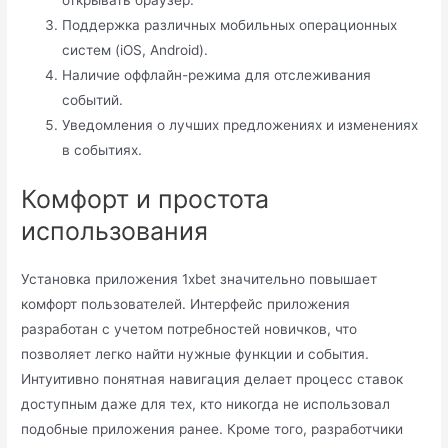
Поддержка различных мобильных операционных
систем (iOS, Android).
Наличие оффлайн-режима для отслеживания
событий.
Уведомления о лучших предложениях и изменениях
в событиях.
Комфорт и простота
использования
Установка приложения 1xbet значительно повышает
комфорт пользователей. Интерфейс приложения
разработан с учетом потребностей новичков, что
позволяет легко найти нужные функции и события.
Интуитивно понятная навигация делает процесс ставок
доступным даже для тех, кто никогда не использовал
подобные приложения ранее. Кроме того, разработчики