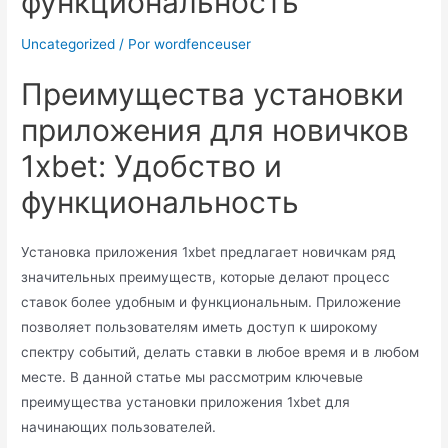
функциональность
Uncategorized
/ Por
wordfenceuser
Преимущества установки
приложения для новичков
1xbet: Удобство и
функциональность
Установка приложения 1xbet предлагает новичкам ряд
значительных преимуществ, которые делают процесс
ставок более удобным и функциональным. Приложение
позволяет пользователям иметь доступ к широкому
спектру событий, делать ставки в любое время и в любом
месте. В данной статье мы рассмотрим ключевые
преимущества установки приложения 1xbet для
начинающих пользователей.