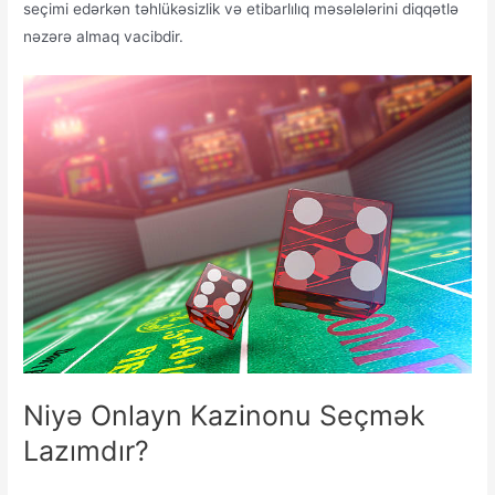
seçimi edərkən təhlükəsizlik və etibarlılıq məsələlərini diqqətlə
nəzərə almaq vacibdir.
Niyə Onlayn Kazinonu Seçmək
Lazımdır?