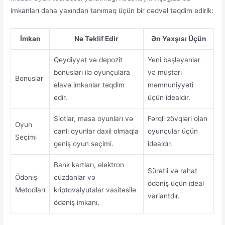
imkanları daha yaxından tanımaq üçün bir cədvəl təqdim edirik:
İmkan
Nə Təklif Edir
Ən Yaxşısı Üçün
Qeydiyyat və depozit
Yeni başlayanlar
bonusları ilə oyunçulara
və müştəri
Bonuslar
əlavə imkanlar təqdim
məmnuniyyəti
edir.
üçün idealdır.
Slotlar, masa oyunları və
Fərqli zövqləri olan
Oyun
canlı oyunlar daxil olmaqla
oyunçular üçün
Seçimi
geniş oyun seçimi.
idealdır.
Bank kartları, elektron
Sürətli və rahat
Ödəniş
cüzdanlar və
ödəniş üçün ideal
Metodları
kriptovalyutalar vasitəsilə
variantdır.
ödəniş imkanı.