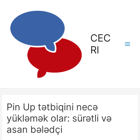
Ir
para
o
conteúdo
CEC
RI
Main
Men
Pin Up tətbiqini necə
yükləmək olar: sürətli və
asan bələdçi