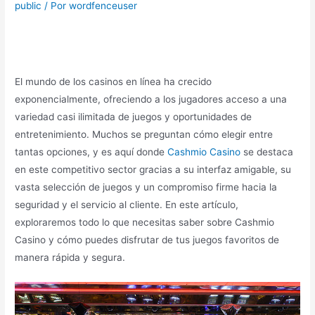
public
/ Por
wordfenceuser
El mundo de los casinos en línea ha crecido
exponencialmente, ofreciendo a los jugadores acceso a una
variedad casi ilimitada de juegos y oportunidades de
entretenimiento. Muchos se preguntan cómo elegir entre
tantas opciones, y es aquí donde
Cashmio Casino
se destaca
en este competitivo sector gracias a su interfaz amigable, su
vasta selección de juegos y un compromiso firme hacia la
seguridad y el servicio al cliente. En este artículo,
exploraremos todo lo que necesitas saber sobre Cashmio
Casino y cómo puedes disfrutar de tus juegos favoritos de
manera rápida y segura.