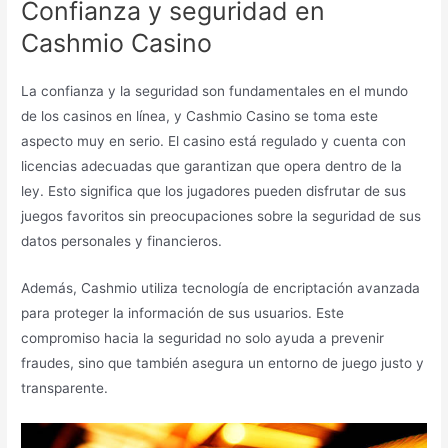
Confianza y seguridad en
Cashmio Casino
La confianza y la seguridad son fundamentales en el mundo
de los casinos en línea, y Cashmio Casino se toma este
aspecto muy en serio. El casino está regulado y cuenta con
licencias adecuadas que garantizan que opera dentro de la
ley. Esto significa que los jugadores pueden disfrutar de sus
juegos favoritos sin preocupaciones sobre la seguridad de sus
datos personales y financieros.
Además, Cashmio utiliza tecnología de encriptación avanzada
para proteger la información de sus usuarios. Este
compromiso hacia la seguridad no solo ayuda a prevenir
fraudes, sino que también asegura un entorno de juego justo y
transparente.