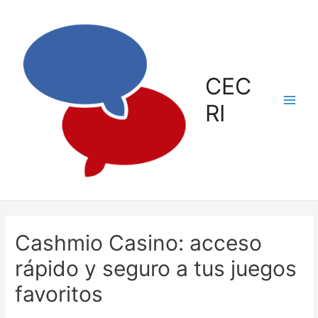
Ir
para
o
conteúdo
CEC
RI
Main
Men
Cashmio Casino: acceso
rápido y seguro a tus juegos
favoritos