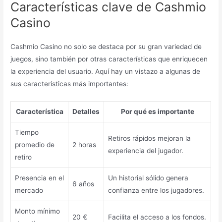
Características clave de Cashmio
Casino
Cashmio Casino no solo se destaca por su gran variedad de
juegos, sino también por otras características que enriquecen
la experiencia del usuario. Aquí hay un vistazo a algunas de
sus características más importantes:
Característica
Detalles
Por qué es importante
Tiempo
Retiros rápidos mejoran la
promedio de
2 horas
experiencia del jugador.
retiro
Presencia en el
Un historial sólido genera
6 años
mercado
confianza entre los jugadores.
Monto mínimo
20 €
Facilita el acceso a los fondos.