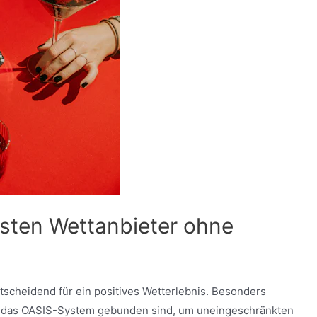
esten Wettanbieter ohne
ntscheidend für ein positives Wetterlebnis. Besonders
t an das OASIS-System gebunden sind, um uneingeschränkten