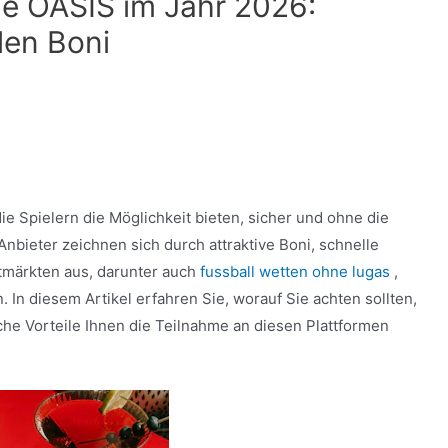
ne OASIS im Jahr 2026:
len Boni
die Spielern die Möglichkeit bieten, sicher und ohne die
bieter zeichnen sich durch attraktive Boni, schnelle
tmärkten aus, darunter auch
fussball wetten ohne lugas
,
. In diesem Artikel erfahren Sie, worauf Sie achten sollten,
he Vorteile Ihnen die Teilnahme an diesen Plattformen