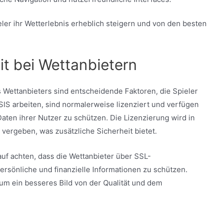
ler ihr Wetterlebnis erheblich steigern und von den besten
it bei Wettanbietern
 Wettanbieters sind entscheidende Faktoren, die Spieler
ASIS arbeiten, sind normalerweise lizenziert und verfügen
ten ihrer Nutzer zu schützen. Die Lizenzierung wird in
vergeben, was zusätzliche Sicherheit bietet.
auf achten, dass die Wettanbieter über SSL-
rsönliche und finanzielle Informationen zu schützen.
m ein besseres Bild von der Qualität und dem