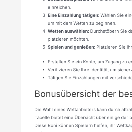
einreichen.
Eine Einzahlung tätigen:
Wählen Sie ein
um mit dem Wetten zu beginnen.
Wetten auswählen:
Durchstöbern Sie da
platzieren möchten.
Spielen und genießen:
Platzieren Sie Ih
Erstellen Sie ein Konto, um Zugang zu e
Verifizieren Sie Ihre Identität, um siche
Tätigen Sie Einzahlungen mit verschied
Bonusübersicht der be
Die Wahl eines Wettanbieters kann durch attra
Tabelle bietet eine Übersicht über einige de
Diese Boni können Spielern helfen, ihr Wettk