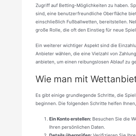
Zugriff auf Betting-Möglichkeiten zu haben. Spi
sind, eine benutzerfreundliche Oberfläche bie
einschließlich Fußballwetten, bereitstellen.
große Rolle, die oft den Einstieg für neue Spiel
Ein weiterer wichtiger Aspekt sind die Einzah
Anbieter wählen, die eine Vielzahl von Zahlu
anbieten, um einen reibungslosen Ablauf zu g
Wie man mit Wettanbiet
Es gibt einige grundlegende Schritte, die Spie
beginnen. Die folgenden Schritte helfen Ihnen
Ein Konto erstellen:
Besuchen Sie die Web
Ihren persönlichen Daten.
Details überprüfen:
Verifizieren Sie Ihr